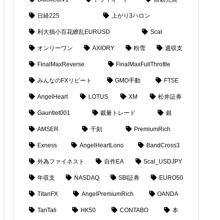
日経225
上がり3ハロン
利大損小百花繚乱EURUSD
Scal
オンリーワン
AXIORY
粉雪
週収支
FinalMaxReverse
FinalMaxFullThrottle
みんなのFXリピート
GMO手動
FTSE
AngelHeart
LOTUS
XM
松井証券
Gauntlet001
裁量トレード
銀
AMSER
千刻
PremiumRich
Exness
AngelHeartLono
BandCross3
外為ファイネスト
自作EA
Scal_USDJPY
年収支
NASDAQ
SBI証券
EURO50
TitanFX
AngelPremiumRich
OANDA
TariTali
HK50
CONTABO
本