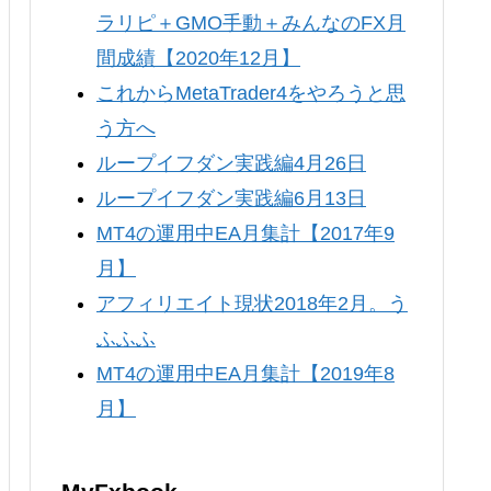
ラリピ＋GMO手動＋みんなのFX月
間成績【2020年12月】
これからMetaTrader4をやろうと思
う方へ
ループイフダン実践編4月26日
ループイフダン実践編6月13日
MT4の運用中EA月集計【2017年9
月】
アフィリエイト現状2018年2月。う
ふふふ
MT4の運用中EA月集計【2019年8
月】