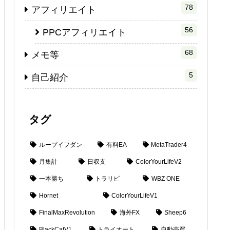
78
アフィリエイト
56
PPCアフィリエイト
68
メモ等
5
自己紹介
タグ
ループイフダン
有料EA
MetaTrader4
月集計
日収支
ColorYourLifeV2
一本勝ち
トラリピ
WBZ ONE
Hornet
ColorYourLifeV1
FinalMaxRevolution
海外FX
Sheep6
BlackCatV1
トライオート
自動売買