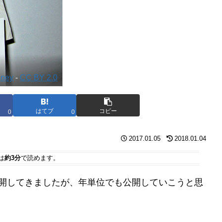
oney
-
CC BY 2.0
はてブ
コピー
0
0
2017.01.05
2018.01.04
は
約3分
で読めます。
は公開してきましたが、年単位でも公開していこうと思