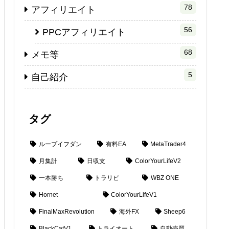
78
アフィリエイト
56
PPCアフィリエイト
68
メモ等
5
自己紹介
タグ
ループイフダン
有料EA
MetaTrader4
月集計
日収支
ColorYourLifeV2
一本勝ち
トラリピ
WBZ ONE
Hornet
ColorYourLifeV1
FinalMaxRevolution
海外FX
Sheep6
BlackCatV1
トライオート
自動売買