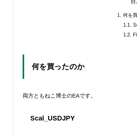
目
何を
S
F
何を買ったのか
両方ともねこ博士のEAです。
Scal_USDJPY