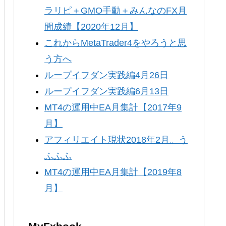
ラリピ＋GMO手動＋みんなのFX月
間成績【2020年12月】
これからMetaTrader4をやろうと思
う方へ
ループイフダン実践編4月26日
ループイフダン実践編6月13日
MT4の運用中EA月集計【2017年9
月】
アフィリエイト現状2018年2月。う
ふふふ
MT4の運用中EA月集計【2019年8
月】