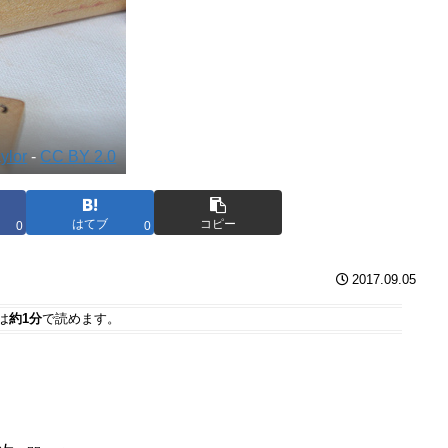
aylor
-
CC BY 2.0
はてブ
コピー
0
0
2017.09.05
は
約1分
で読めます。
。