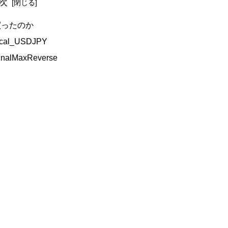
次
買ったのか
cal_USDJPY
inalMaxReverse