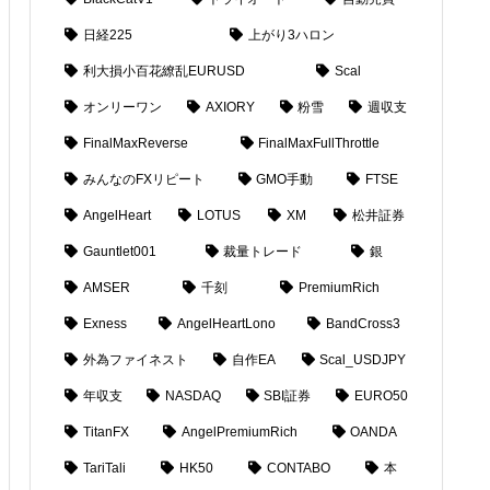
日経225
上がり3ハロン
利大損小百花繚乱EURUSD
Scal
オンリーワン
AXIORY
粉雪
週収支
FinalMaxReverse
FinalMaxFullThrottle
みんなのFXリピート
GMO手動
FTSE
AngelHeart
LOTUS
XM
松井証券
Gauntlet001
裁量トレード
銀
AMSER
千刻
PremiumRich
Exness
AngelHeartLono
BandCross3
外為ファイネスト
自作EA
Scal_USDJPY
年収支
NASDAQ
SBI証券
EURO50
TitanFX
AngelPremiumRich
OANDA
TariTali
HK50
CONTABO
本