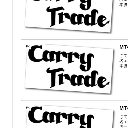
本勝ち
MT
FX
さて
名エン
本勝ち
MT
FX
さて
名エン
円一本