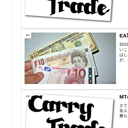
EA
FX
20
いこ
はし
が、
MT
FX
さて
名エン
勝ちフ