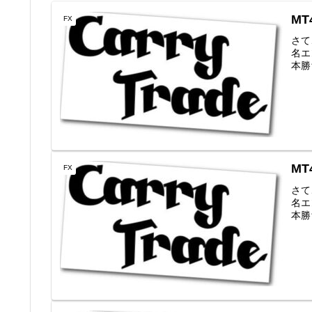
MT
FX
さて
名エン
本勝ち
MT
FX
さて
名エン
本勝ち