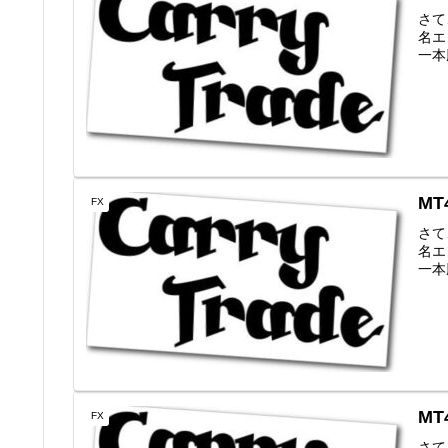
さて
名エン
一本勝
MT
FX
さて
名エン
一本勝
MT
FX
さて