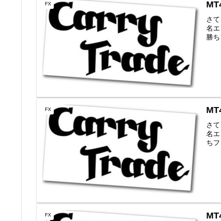
MT
FX
さて
名エン
勝ちフ
MT
FX
さて
名エン
ちファ
MT
FX