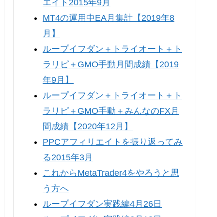
エイト2015年9月
MT4の運用中EA月集計【2019年8
月】
ループイフダン＋トライオート＋ト
ラリピ＋GMO手動月間成績【2019
年9月】
ループイフダン＋トライオート＋ト
ラリピ＋GMO手動＋みんなのFX月
間成績【2020年12月】
PPCアフィリエイトを振り返ってみ
る2015年3月
これからMetaTrader4をやろうと思
う方へ
ループイフダン実践編4月26日