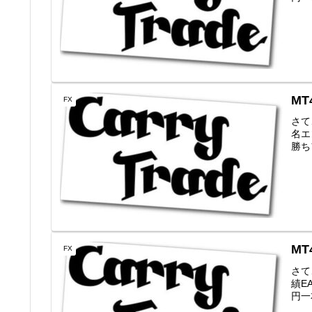
MT
FX
さて
名エン
勝ちフ
MT
FX
さて
績EA
円一