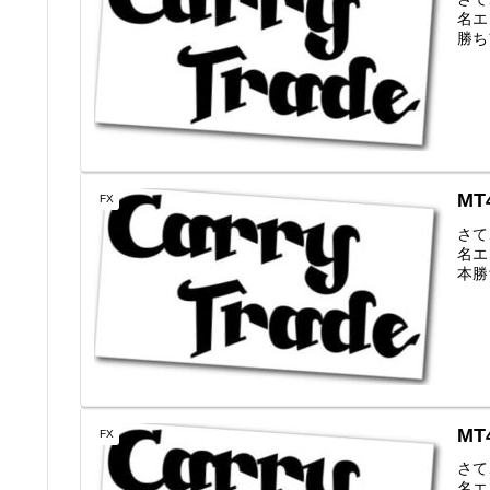
名エン
勝ちフ
MT
FX
さて
名エン
本勝ち
MT
FX
さて
名エン