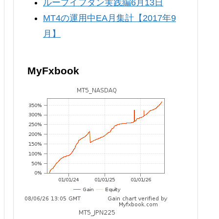
ループイフダン実践編6月13日
MT4の運用中EA月集計【2017年9
月】
MyFxbook