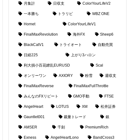
月集計
日収支
ColorYourLifeV2
一本勝ち
トラリピ
WBZ ONE
Hornet
ColorYourLifeV1
FinalMaxRevolution
海外FX
Sheep6
BlackCatV1
トライオート
自動売買
日経225
上がり3ハロン
利大損小百花繚乱EURUSD
Scal
オンリーワン
AXIORY
粉雪
週収支
FinalMaxReverse
FinalMaxFullThrottle
みんなのFXリピート
GMO手動
FTSE
AngelHeart
LOTUS
XM
松井証券
Gauntlet001
裁量トレード
銀
AMSER
千刻
PremiumRich
Exness
AngelHeartLono
BandCross3