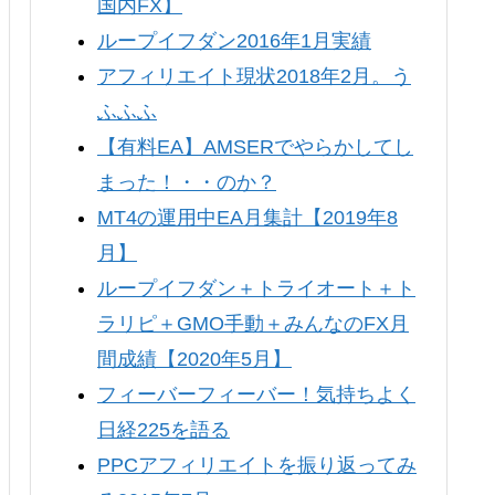
国内FX】
ループイフダン2016年1月実績
アフィリエイト現状2018年2月。う
ふふふ
【有料EA】AMSERでやらかしてし
まった！・・のか？
MT4の運用中EA月集計【2019年8
月】
ループイフダン＋トライオート＋ト
ラリピ＋GMO手動＋みんなのFX月
間成績【2020年5月】
フィーバーフィーバー！気持ちよく
日経225を語る
PPCアフィリエイトを振り返ってみ