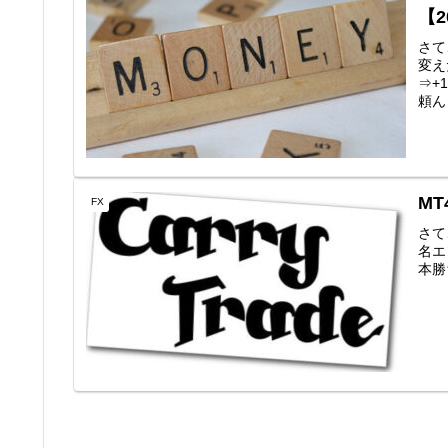
【2
さて
変え
⇒+
頼ん
MT
FX
さて
名エン
本勝ち