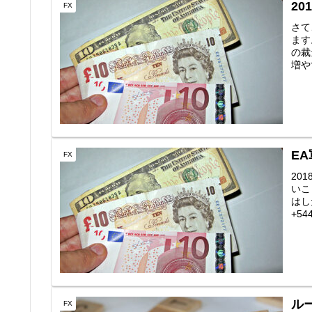
20
FX
さて
ます
の裁
増や
EA
FX
20
いこ
はし
+5
ル
FX