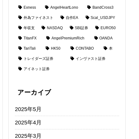
Exness
AngelHeartLono
BandCross3
外為ファイネスト
自作EA
Scal_USDJPY
年収支
NASDAQ
SBI証券
EURO50
TitanFX
AngelPremiumRich
OANDA
TariTali
HK50
CONTABO
本
トレイダーズ証券
インヴァスト証券
アイネット証券
アーカイブ
2025年5月
2025年4月
2025年3月