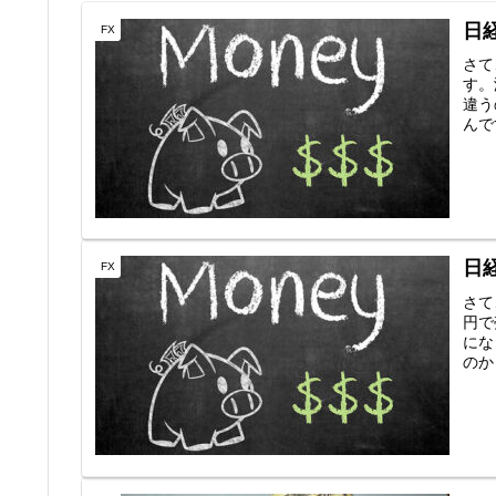
日
FX
さて
す。
違う
んで
日
FX
さて
円で
にな
のか