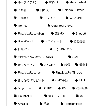
ループイフダン
有料EA
MetaTrader4
月集計
日収支
ColorYourLifeV2
一本勝ち
トラリピ
WBZ ONE
Hornet
ColorYourLifeV1
FinalMaxRevolution
海外FX
Sheep6
BlackCatV1
トライオート
自動売買
日経225
上がり3ハロン
利大損小百花繚乱EURUSD
Scal
オンリーワン
AXIORY
粉雪
週収支
FinalMaxReverse
FinalMaxFullThrottle
みんなのFXリピート
GMO手動
FTSE
AngelHeart
LOTUS
XM
松井証券
Gauntlet001
裁量トレード
銀
AMSER
千刻
PremiumRich