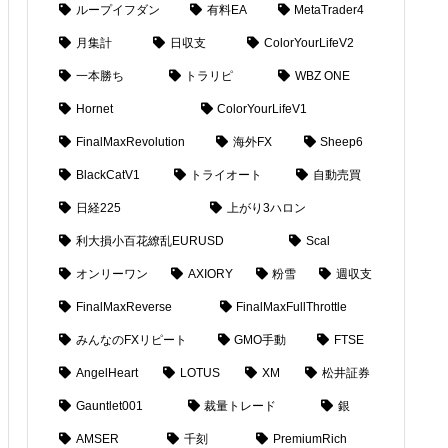
ループイフダン
有料EA
MetaTrader4
月集計
日収支
ColorYourLifeV2
一本勝ち
トラリピ
WBZ ONE
Hornet
ColorYourLifeV1
FinalMaxRevolution
海外FX
Sheep6
BlackCatV1
トライオート
自動売買
日経225
上がり3ハロン
利大損小百花繚乱EURUSD
Scal
オンリーワン
AXIORY
粉雪
週収支
FinalMaxReverse
FinalMaxFullThrottle
みんなのFXリピート
GMO手動
FTSE
AngelHeart
LOTUS
XM
松井証券
Gauntlet001
裁量トレード
銀
AMSER
千刻
PremiumRich