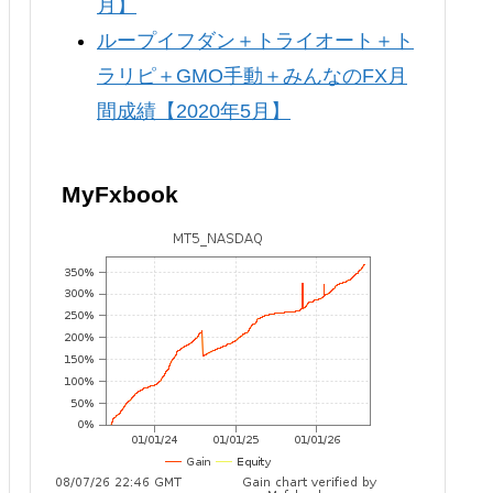
月】
ループイフダン＋トライオート＋ト
ラリピ＋GMO手動＋みんなのFX月
間成績【2020年5月】
MyFxbook