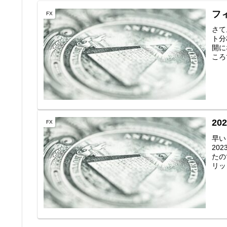
フ
FX
さて
ト分
開に
ころ
2
FX
早い
20
たの
リッ