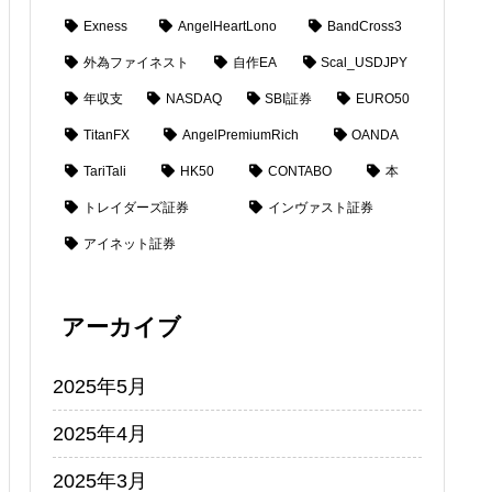
Exness
AngelHeartLono
BandCross3
外為ファイネスト
自作EA
Scal_USDJPY
年収支
NASDAQ
SBI証券
EURO50
TitanFX
AngelPremiumRich
OANDA
TariTali
HK50
CONTABO
本
トレイダーズ証券
インヴァスト証券
アイネット証券
アーカイブ
2025年5月
2025年4月
2025年3月