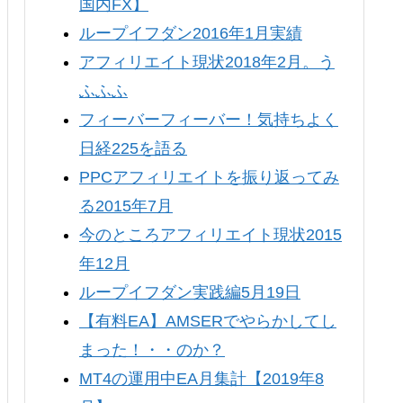
国内FX】
ループイフダン2016年1月実績
アフィリエイト現状2018年2月。う
ふふふ
フィーバーフィーバー！気持ちよく
日経225を語る
PPCアフィリエイトを振り返ってみ
る2015年7月
今のところアフィリエイト現状2015
年12月
ループイフダン実践編5月19日
【有料EA】AMSERでやらかしてし
まった！・・のか？
MT4の運用中EA月集計【2019年8