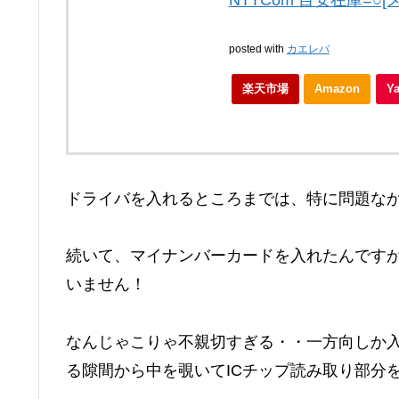
NTTCom 目安在庫=○
posted with
カエレバ
楽天市場
Amazon
Y
ドライバを入れるところまでは、特に問題な
続いて、マイナンバーカードを入れたんです
いません！
なんじゃこりゃ不親切すぎる・・一方向しか
る隙間から中を覗いてICチップ読み取り部分