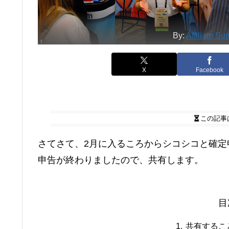
By:
Affiliate Su
X
Facebook
この記事
さてさて、2月に入るころからシコシコと確
申告が終わりましたので、共有します。
目
共有するこ