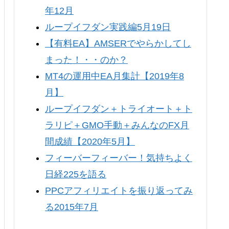
年12月
ループイフダン実践編5月19日
【有料EA】AMSERでやらかしてし
まった！・・のか？
MT4の運用中EA月集計【2019年8
月】
ループイフダン＋トライオート＋ト
ラリピ＋GMO手動＋みんなのFX月
間成績【2020年5月】
フィーバーフィーバー！気持ちよく
日経225を語る
PPCアフィリエイトを振り返ってみ
る2015年7月