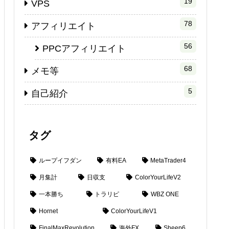
19
VPS
78
アフィリエイト
56
PPCアフィリエイト
68
メモ等
5
自己紹介
タグ
ループイフダン
有料EA
MetaTrader4
月集計
日収支
ColorYourLifeV2
一本勝ち
トラリピ
WBZ ONE
Hornet
ColorYourLifeV1
FinalMaxRevolution
海外FX
Sheep6