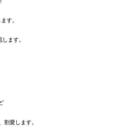
！
します。
認します。
ど
、割愛します。