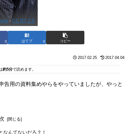
mmit
-
CC BY 2.0
はてブ
コピー
0
0
2017.02.25
2017.04.04
は
約5分
で読めます。
定申告用の資料集めやらをやっていましたが、やっと
次
となんてないだろ？！