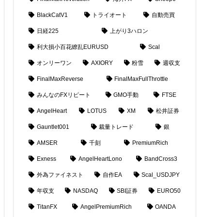
BlackCatV1
トライオート
自動売買
日経225
上がり3ハロン
利大損小百花繚乱EURUSD
Scal
オンリーワン
AXIORY
粉雪
週収支
FinalMaxReverse
FinalMaxFullThrottle
みんなのFXリピート
GMO手動
FTSE
AngelHeart
LOTUS
XM
松井証券
Gauntlet001
裁量トレード
銀
AMSER
千刻
PremiumRich
Exness
AngelHeartLono
BandCross3
外為ファイネスト
自作EA
Scal_USDJPY
年収支
NASDAQ
SBI証券
EURO50
TitanFX
AngelPremiumRich
OANDA