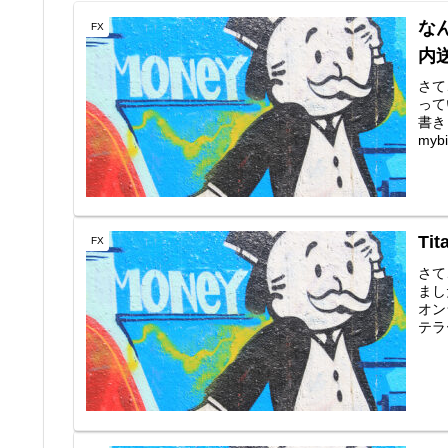
な
FX
内
さて
って
書き
mybi
Ti
FX
さて
まし
オン
テラ