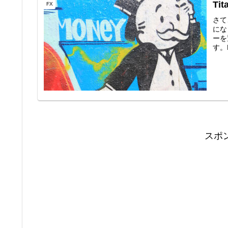
Ti
FX
さて
にな
ーを
す。
スポ