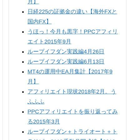
月】
日経225の証拠金の違い【海外FXと
国内FX】
うほっ！今月も黒字！PPCアフィリ
エイト2015年9月
ループイフダン実践編4月26日
ループイフダン実践編6月13日
MT4の運用中EA月集計【2017年9
月】
アフィリエイト現状2018年2月。う
ふふふ
PPCアフィリエイトを振り返ってみ
る2015年3月
ループイフダン＋トライオート＋ト