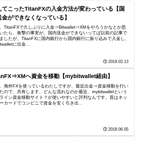
んてこったTitanFXの入金方法が変わっている【国
送金ができなくなっている】
、TitanFXで久しぶりに入金⇒Bitwallet⇒XMをやろうかなとか思
いたら、衝撃の事実が。国内送金ができないってば以前の記事で
ましたが、TitanFXに国内銀行から国内銀行に振り込みで入金し、
twalletに出金...
2019.02.13
tanFX⇒XMへ資金を移動【mybitwallet経由】
、海外FXを使っているわたしですが、最近出金⇒資金移動を行い
たので、共有します。どんな流れなのか最近、mybitwalletという
ライン資金移動サイト？が使いやすいと評判なんです。昔はネッ
ーカードでコンビニで資金を安く引き出...
2018.06.05