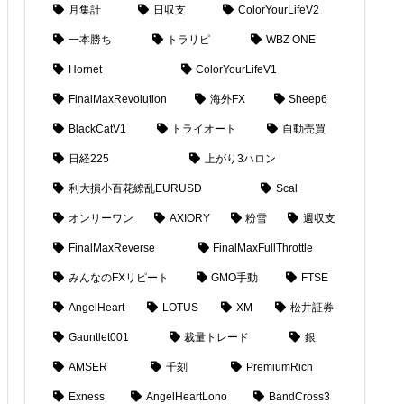
月集計
日収支
ColorYourLifeV2
一本勝ち
トラリピ
WBZ ONE
Hornet
ColorYourLifeV1
FinalMaxRevolution
海外FX
Sheep6
BlackCatV1
トライオート
自動売買
日経225
上がり3ハロン
利大損小百花繚乱EURUSD
Scal
オンリーワン
AXIORY
粉雪
週収支
FinalMaxReverse
FinalMaxFullThrottle
みんなのFXリピート
GMO手動
FTSE
AngelHeart
LOTUS
XM
松井証券
Gauntlet001
裁量トレード
銀
AMSER
千刻
PremiumRich
Exness
AngelHeartLono
BandCross3