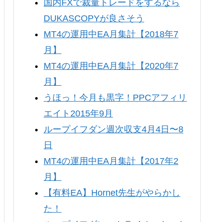
国内FXで裁量トレードをするなら
DUKASCOPYが良さそう
MT4の運用中EA月集計【2018年7
月】
MT4の運用中EA月集計【2020年7
月】
うほっ！今月も黒字！PPCアフィリ
エイト2015年9月
ループイフダン週次収支4月4日〜8
日
MT4の運用中EA月集計【2017年2
月】
【有料EA】Hornet先生がやらかし
た！