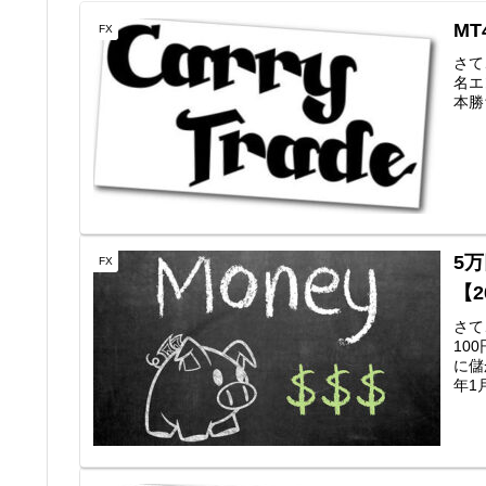
MT
FX
さて
名エン
本勝ち
5
FX
【2
さて
10
に儲
年1