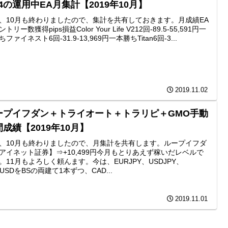
4の運用中EA月集計【2019年10月】
、10月も終わりましたので、集計を共有しておきます。月成績EA
トリー数獲得pips損益Color Your Life V212回-89.5-55,591円一
ファイネスト6回-31.9-13,969円一本勝ちTitan6回-3...
2019.11.02
ープイフダン＋トライオート＋トラリピ＋GMO手動
成績【2019年10月】
、10月も終わりましたので、月集計を共有します。ループイフダ
アイネット証券】⇒+10,499円今月もとりあえず稼いだレベルで
。11月もよろしく頼んます。今は、EURJPY、USDJPY、
RUSDをBSの両建て1本ずつ、CAD...
2019.11.01