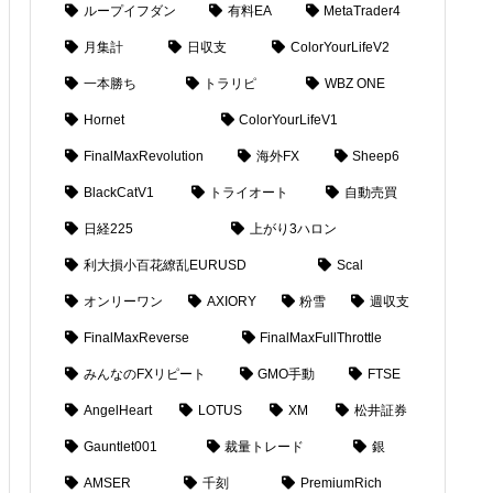
ループイフダン
有料EA
MetaTrader4
月集計
日収支
ColorYourLifeV2
一本勝ち
トラリピ
WBZ ONE
Hornet
ColorYourLifeV1
FinalMaxRevolution
海外FX
Sheep6
BlackCatV1
トライオート
自動売買
日経225
上がり3ハロン
利大損小百花繚乱EURUSD
Scal
オンリーワン
AXIORY
粉雪
週収支
FinalMaxReverse
FinalMaxFullThrottle
みんなのFXリピート
GMO手動
FTSE
AngelHeart
LOTUS
XM
松井証券
Gauntlet001
裁量トレード
銀
AMSER
千刻
PremiumRich