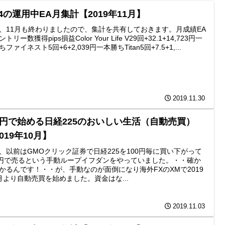
4の運用中EA月集計【2019年11月】
、11月も終わりましたので、集計を共有しておきます。月成績EA
トリー数獲得pips損益Color Your Life V29回+32.1+14,723円一
ファイネスト5回+6+2,039円一本勝ちTitan5回+7.5+1,...
2019.11.30
万円で始める日経225のおいしい生活（自動売買）
019年10月】
、以前はGMOクリック証券で日経225を100円毎に買い下がって
0円で売るという手動ループイフダンをやっていました。・・確か
かるんです！・・が、手動なのが面倒になり海外FXのXMで2019
月より自動売買を始めました。資金はな...
2019.11.03