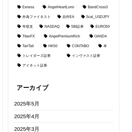
Exness
AngelHeartLono
BandCross3
外為ファイネスト
自作EA
Scal_USDJPY
年収支
NASDAQ
SBI証券
EURO50
TitanFX
AngelPremiumRich
OANDA
TariTali
HK50
CONTABO
本
トレイダーズ証券
インヴァスト証券
アイネット証券
アーカイブ
2025年5月
2025年4月
2025年3月