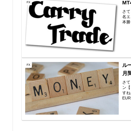
MT
FX
さて
名エン
本勝ち
ル
FX
月間
さて
ン【
すね
EU