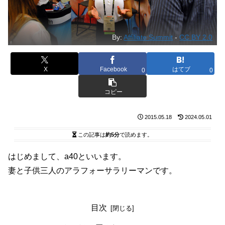
By:
Affiliate Summit
-
CC BY 2.0
X
Facebook
はてブ
0
0
コピー
2015.05.18
2024.05.01
この記事は
約5分
で読めます。
はじめまして、a40といいます。
妻と子供三人のアラフォーサラリーマンです。
目次