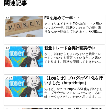
関連記事
FXを始めて一年・・
FX
アフィリエイトからFXへ加速・・と思い
つつはや一年。現状とこれまでの振り返
りなんかを記録しておきます。FX開始当
初株式や投資信託はやったことがあった
ので、取引自体には拒否反応はありませ
んでした。が、FXといえば、ギャンブル
⇒破産というイメー...
裁量トレード会得計画実行中
FX
さて、以前からちょいちょいと裁量トレ
ードについても頑張っていきたいと書い
ております。現状を記録しておきたいと
思います。本業が忙しいから自動売買じ
ゃなかったの？おっしゃるとおり、自動
売買を行っている理由は、そもそもトレ
ード技術がないし、チャー...
【お知らせ】ブログのSSL化を行
メモ等
いました（http⇒https）
先ほど、http ⇒ httpsのSSL化を行いまし
た。ブラウザのアドレスバーのところに
鍵マークなどがついたかと思います。大
したことではないのですが、今後グーグ
ルはhttpsのものを優先するようですの
で、SSL化を行ってみました。なお、今