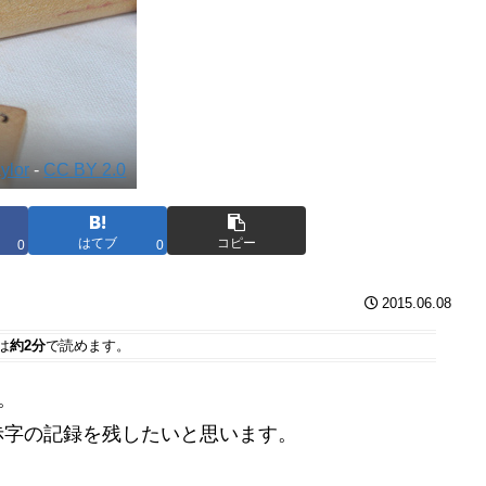
aylor
-
CC BY 2.0
はてブ
コピー
0
0
2015.06.08
は
約2分
で読めます。
。
赤字の記録を残したいと思います。