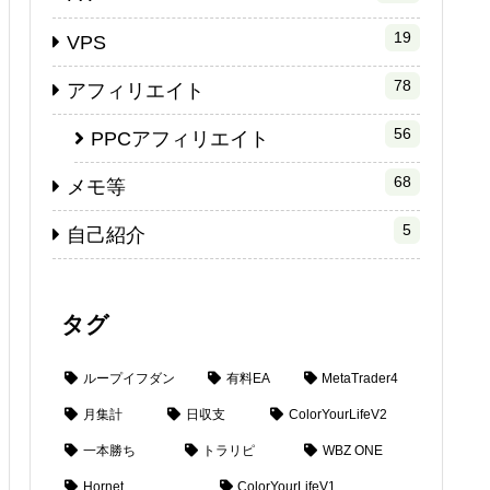
19
VPS
78
アフィリエイト
56
PPCアフィリエイト
68
メモ等
5
自己紹介
タグ
ループイフダン
有料EA
MetaTrader4
月集計
日収支
ColorYourLifeV2
一本勝ち
トラリピ
WBZ ONE
Hornet
ColorYourLifeV1