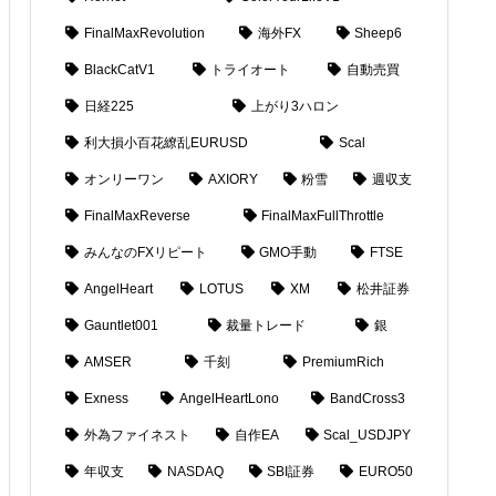
FinalMaxRevolution
海外FX
Sheep6
BlackCatV1
トライオート
自動売買
日経225
上がり3ハロン
利大損小百花繚乱EURUSD
Scal
オンリーワン
AXIORY
粉雪
週収支
FinalMaxReverse
FinalMaxFullThrottle
みんなのFXリピート
GMO手動
FTSE
AngelHeart
LOTUS
XM
松井証券
Gauntlet001
裁量トレード
銀
AMSER
千刻
PremiumRich
Exness
AngelHeartLono
BandCross3
外為ファイネスト
自作EA
Scal_USDJPY
年収支
NASDAQ
SBI証券
EURO50