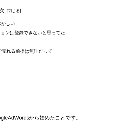
次
おかしい
ーションは登録できないと思ってた
。
で売れる前提は無理だって
leAdWordsから始めたことです。