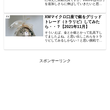
を追加しさらに伸ばしていきたいと思い
ます。まずは参考情報日経225のミニとか
をイメージしている方にとっては5万円な
んかで日経225買えるわけないでしょ？
XMマイクロ口座で銀をグリッド
FX
頭...
トレード（トラリピ）してみた
ら・・？【2021年11月】
そういえば、金とか銀とかって乱高下し
てましたよね。と思い出しこれらをトラ
リピしてみるしかない！と思い挑戦で
す。2020年12月から開始です。GMOとか
国内CFDはだめなのか？資金があれば、
全然問題ないですが、50万円～くらいは
ないと安心して...
スポンサーリンク