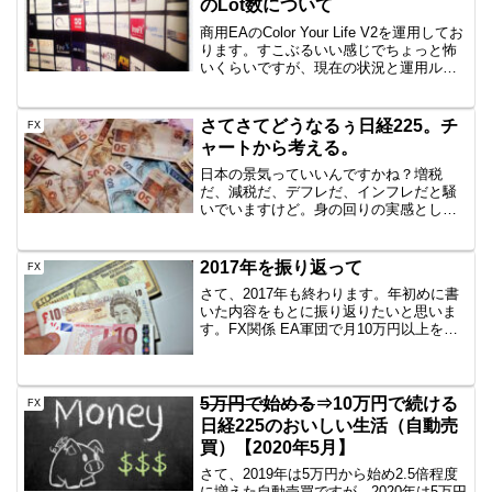
のLot数について
商用EAのColor Your Life V2を運用してお
ります。すこぶるいい感じでちょっと怖
いくらいですが、現在の状況と運用ルー
ル（Lot数）について記録しておきたいと
思います。現状純利益として、10.6%程
の増となっています。わずか3週...
さてさてどうなるぅ日経225。チ
FX
ャートから考える。
日本の景気っていいんですかね？増税
だ、減税だ、デフレだ、インフレだと騒
いでいますけど。身の回りの実感として
は、庶民なので全然生活楽になっていな
いですけどね。どうなってんじゃこり
ゃ。でも日経225は高値から落ちてこない
2017年を振り返って
FX
んですよ。この前いったん...
さて、2017年も終わります。年初めに書
いた内容をもとに振り返りたいと思いま
す。FX関係 EA軍団で月10万円以上を稼
ぐ⇒むしろマイナスだった EAを自作して
本稼働する⇒自作は幾つかし、簡単なも
のは作れるようになった 裁量トレードを
期待値レ...
5万円で始める
⇒10万円で続ける
FX
日経225のおいしい生活（自動売
買）【2020年5月】
さて、2019年は5万円から始め2.5倍程度
に増えた自動売買ですが、2020年は5万円