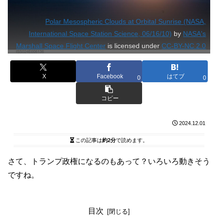
Polar Mesospheric Clouds at Orbital Sunrise (NASA,
International Space Station Science, 06/16/10)
by
NASA's
Marshall Space Flight Center
is licensed under
CC-BY-NC 2.0
X
Facebook
はてブ
0
0
コピー
2024.12.01
この記事は
約2分
で読めます。
さて、トランプ政権になるのもあって？いろいろ動きそう
ですね。
目次