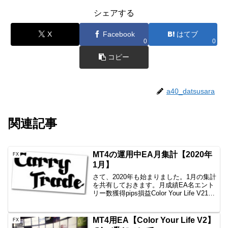
シェアする
X
Facebook
はてブ
0
0
コピー
a40_datsusara
関連記事
MT4の運用中EA月集計【2020年
FX
1月】
さて、2020年も始まりました。1月の集計
を共有しておきます。月成績EA名エント
リー数獲得pips損益Color Your Life V210
回+32.2+9,305円一本勝ちファイネスト6
回+8-16,143円一本勝ちTitan6回+7....
MT4用EA【Color Your Life V2】
FX