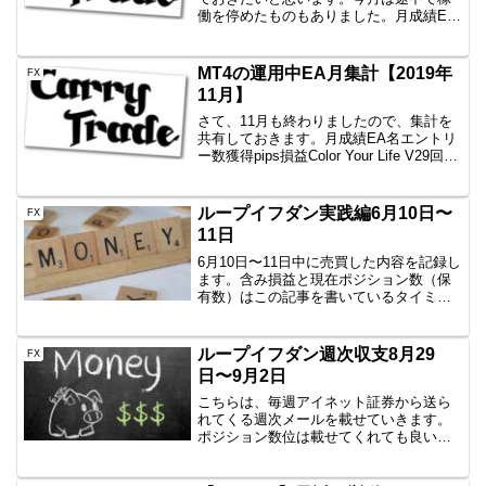
働を停めたものもありました。月成績EA
名エントリー数獲得pips損益Color Your
Life V293回⁺337.4⁺213,263円一本勝ち51
回-168.8...
MT4の運用中EA月集計【2019年
FX
11月】
さて、11月も終わりましたので、集計を
共有しておきます。月成績EA名エントリ
ー数獲得pips損益Color Your Life V29回
+32.1+14,723円一本勝ちファイネスト5回
+6+2,039円一本勝ちTitan5回+7.5+1,...
ループイフダン実践編6月10日〜
FX
11日
6月10日〜11日中に売買した内容を記録し
ます。含み損益と現在ポジション数（保
有数）はこの記事を書いているタイミン
グなので、ぴったりではありません。し
かし、イメージはつかめていただけると
思いますので、公開です。AUD/JPY
ループイフダン週次収支8月29
FX
B40 100...
日〜9月2日
こちらは、毎週アイネット証券から送ら
れてくる週次メールを載せていきます。
ポジション数位は載せてくれても良い気
がしますが、とりあえず記録として公開
していきます。8月29日〜9月2日 2016