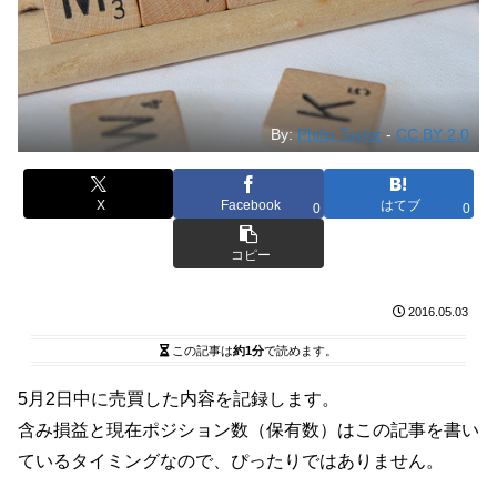
By:
Philip Taylor
-
CC BY 2.0
X
Facebook
はてブ
0
0
コピー
2016.05.03
この記事は
約1分
で読めます。
5月2日中に売買した内容を記録します。
含み損益と現在ポジション数（保有数）はこの記事を書い
ているタイミングなので、ぴったりではありません。