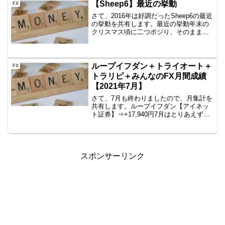
年8月29日～2016年9月2日のシストレi-
【Sheep6】最近の挙動
FX
NET...
さて、2016年は好調だったSheep6の最近
の挙動を共有します。最近の挙動年末の
クリスマス頃に二つポジり、そのまま年
を越しました。途中含み損として4万円オ
ーバーだったりしましたが、とりあえず
乗り越えてます。利用者が増えた途端こ
れです。EA...
ループイフダン＋トライオート＋
FX
トラリピ＋みんなのFX月間成績
【2021年7月】
さて、7月も終わりましたので、月集計を
共有します。ループイフダン【アイネッ
ト証券】⇒+17,940円7月はとりあえず稼
ぎましたね。いいと思います。来月もよ
ろしく頼んます。今は、EURJPY、
USDJPY、EURUSDをBSの両建て1本ず
つ、...
スポンサーリンク