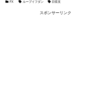
FX
ループイフダン
日収支
スポンサーリンク