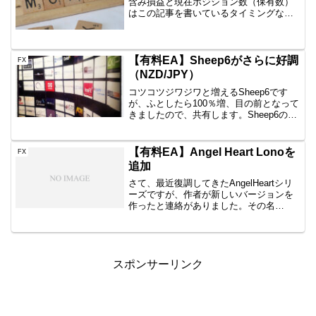
含み損益と現在ポジション数（保有数）
はこの記事を書いているタイミングなの
で、ぴったりではありません。しかし、
イメージはつかめていただけると思いま
すので、公開です。AUD/JPY B40
1000通貨新...
【有料EA】Sheep6がさらに好調
FX
（NZD/JPY）
コツコツジワジワと増えるSheep6です
が、ふとしたら100％増、目の前となって
きましたので、共有します。Sheep6の挙
動ナンピンタイプでかつロングのみ、最
大ポジ6のEAです。このEAはAUDにも使
えるとのことですが、私はNZDで使って
【有料EA】Angel Heart Lonoを
FX
い...
追加
さて、最近復調してきたAngelHeartシリ
ーズですが、作者が新しいバージョンを
作ったと連絡がありました。その名
は・・AngelHeartLonoAngelHeartとの違
い以前に発売されているAngelHeartと
PremiumRich...
スポンサーリンク