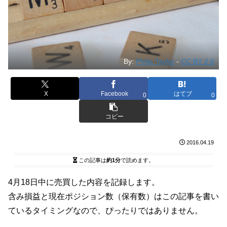
By:
Philip Taylor
-
CC BY 2.0
X
Facebook
はてブ
0
0
コピー
2016.04.19
この記事は
約1分
で読めます。
4月18日中に売買した内容を記録します。
含み損益と現在ポジション数（保有数）はこの記事を書い
ているタイミングなので、ぴったりではありません。