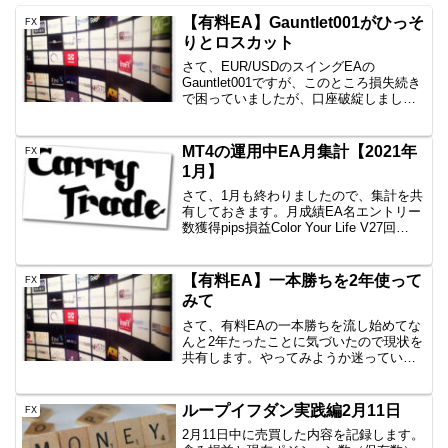
【有料EA】Gauntlet001がひっそ
FX
りとロスカット
さて、EUR/USDのスイングEAの
Gauntlet001ですが、このところ損失続き
で困っていましたが、口座破綻しました
ので共有します。【おさらい】
Gauntlet001はどんなEAなのか 通貨ペ
ア：EUR/USD トレードタイプ：スイン
MT4の運用中EA月集計【2021年
FX
グ...
1月】
さて、1月も終わりましたので、集計を共
有しておきます。月成績EA名エントリー
数獲得pips損益Color Your Life V27回
+87.7+12,185円一本勝ちファイネスト5
回-10.1-1,078円一本勝ちTitan6回+2.9-...
【有料EA】一本勝ちを2年使って
FX
みて
さて、有料EAの一本勝ちを流し始めてな
んと2年たったことに気づいたので現状を
共有します。やってみようか迷っている
方の参考になればと思います。一本勝ち
とは⇒トレーリングストップで幸せに一
本勝ちUSD/JPYの15分足を使った、デイ
ループイフダン実践編2月11日
FX
トレード、ス...
2月11日中に売買した内容を記録します。