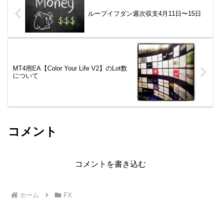
ループイフダン週次収支4月11日〜15日
MT4用EA【Color Your Life V2】のLot数
について
コメント
コメントを書き込む
ホーム
FX