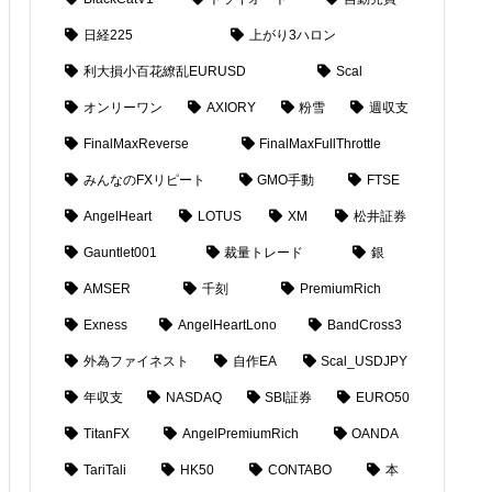
日経225
上がり3ハロン
利大損小百花繚乱EURUSD
Scal
オンリーワン
AXIORY
粉雪
週収支
FinalMaxReverse
FinalMaxFullThrottle
みんなのFXリピート
GMO手動
FTSE
AngelHeart
LOTUS
XM
松井証券
Gauntlet001
裁量トレード
銀
AMSER
千刻
PremiumRich
Exness
AngelHeartLono
BandCross3
外為ファイネスト
自作EA
Scal_USDJPY
年収支
NASDAQ
SBI証券
EURO50
TitanFX
AngelPremiumRich
OANDA
TariTali
HK50
CONTABO
本