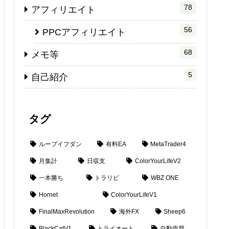
78
アフィリエイト
56
PPCアフィリエイト
68
メモ等
5
自己紹介
タグ
ループイフダン
有料EA
MetaTrader4
月集計
日収支
ColorYourLifeV2
一本勝ち
トラリピ
WBZ ONE
Hornet
ColorYourLifeV1
FinalMaxRevolution
海外FX
Sheep6
BlackCatV1
トライオート
自動売買