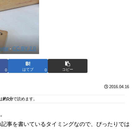
aylor
-
CC BY 2.0
はてブ
コピー
0
0
2016.04.16
は
約1分
で読めます。
す。
の記事を書いているタイミングなので、ぴったりでは