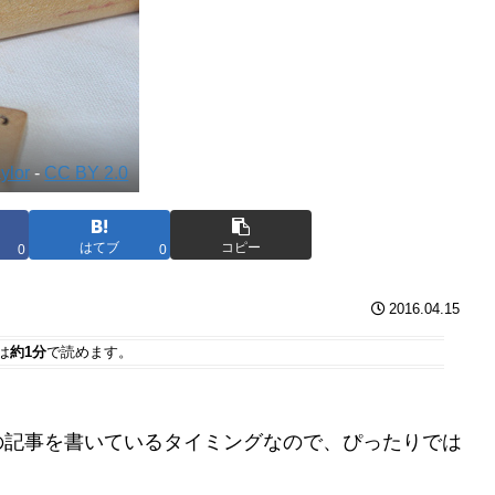
aylor
-
CC BY 2.0
はてブ
コピー
0
0
2016.04.15
は
約1分
で読めます。
の記事を書いているタイミングなので、ぴったりでは