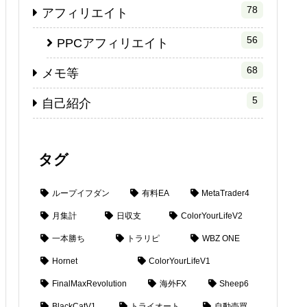
78
アフィリエイト
56
PPCアフィリエイト
68
メモ等
5
自己紹介
タグ
ループイフダン
有料EA
MetaTrader4
月集計
日収支
ColorYourLifeV2
一本勝ち
トラリピ
WBZ ONE
Hornet
ColorYourLifeV1
FinalMaxRevolution
海外FX
Sheep6
BlackCatV1
トライオート
自動売買