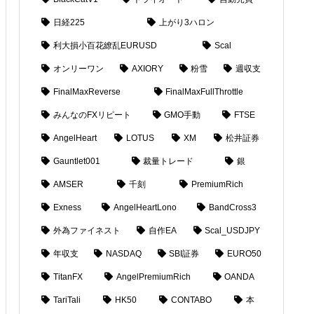
日経225
上がり3ハロン
利大損小百花繚乱EURUSD
Scal
オンリーワン
AXIORY
粉雪
週収支
FinalMaxReverse
FinalMaxFullThrottle
みんなのFXリピート
GMO手動
FTSE
AngelHeart
LOTUS
XM
松井証券
Gauntlet001
裁量トレード
銀
AMSER
千刻
PremiumRich
Exness
AngelHeartLono
BandCross3
外為ファイネスト
自作EA
Scal_USDJPY
年収支
NASDAQ
SBI証券
EURO50
TitanFX
AngelPremiumRich
OANDA
TariTali
HK50
CONTABO
本