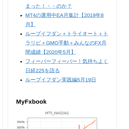
まった！・・のか？
MT4の運用中EA月集計【2019年8
月】
ループイフダン＋トライオート＋ト
ラリピ＋GMO手動＋みんなのFX月
間成績【2020年5月】
フィーバーフィーバー！気持ちよく
日経225を語る
ループイフダン実践編5月19日
MyFxbook