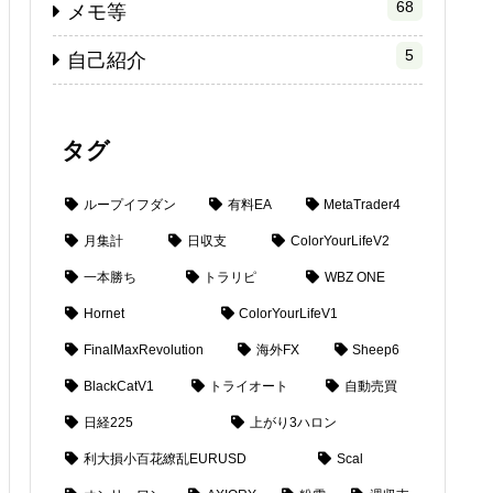
68
メモ等
5
自己紹介
タグ
ループイフダン
有料EA
MetaTrader4
月集計
日収支
ColorYourLifeV2
一本勝ち
トラリピ
WBZ ONE
Hornet
ColorYourLifeV1
FinalMaxRevolution
海外FX
Sheep6
BlackCatV1
トライオート
自動売買
日経225
上がり3ハロン
利大損小百花繚乱EURUSD
Scal