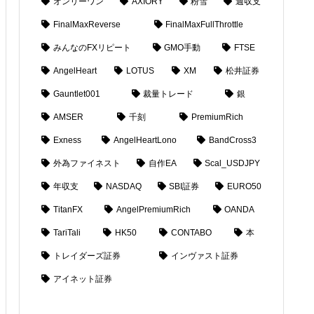
オンリーワン
AXIORY
粉雪
週収支
FinalMaxReverse
FinalMaxFullThrottle
みんなのFXリピート
GMO手動
FTSE
AngelHeart
LOTUS
XM
松井証券
Gauntlet001
裁量トレード
銀
AMSER
千刻
PremiumRich
Exness
AngelHeartLono
BandCross3
外為ファイネスト
自作EA
Scal_USDJPY
年収支
NASDAQ
SBI証券
EURO50
TitanFX
AngelPremiumRich
OANDA
TariTali
HK50
CONTABO
本
トレイダーズ証券
インヴァスト証券
アイネット証券