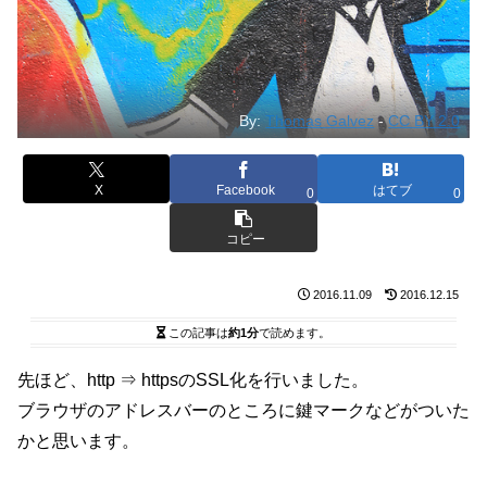
By:
Thomas Galvez
-
CC BY 2.0
X
Facebook
はてブ
0
0
コピー
2016.11.09
2016.12.15
この記事は
約1分
で読めます。
先ほど、http ⇒ httpsのSSL化を行いました。
ブラウザのアドレスバーのところに鍵マークなどがついた
かと思います。