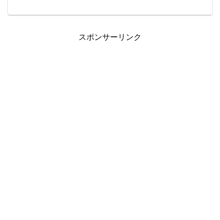
ました。・・確かに儲かるんです！・・
が、手動なのが面倒になり海外FXのXM
で2019年1月より自動売買を始めました。
資金はな...
スポンサーリンク