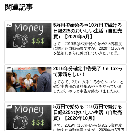
関連記事
5万円で始める
⇒10万円で続ける
FX
日経225のおいしい生活（自動売
買）【2020年5月】
さて、2019年は5万円から始め2.5倍程度
に増えた自動売買ですが、2020年は5万円
を追加しさらに伸ばしていきたいと思い
ます。まずは参考情報日経225のミニとか
をイメージしている方にとっては5万円な
んかで日経225買えるわけないでしょ？
2016年分確定申告完了！e-Taxっ
FX
頭...
て素晴らしい！
さてさて、2月に入るころからシコシコと
確定申告用の資料集めやらをやっていま
したが、やっと申告が終わりましたの
で、共有します。共有することなんてな
いだろ？！前回（2015年分）は税務署ま
で出向いて渡してきたのですが、あっさ
5万円で始める
⇒10万円で続ける
FX
りすぎてビビりました...
日経225のおいしい生活（自動売
買）【2020年10月】
さて、2019年は5万円から始め2.5倍程度
に増えた自動売買ですが、2020年は5万円