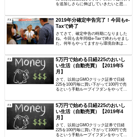
を追加しさらに伸ばしていきたいと思い
ます。まずは参考情報日経225のミニとか
をイメージしている方にとっては5万円な
んかで日経225買えるわけないでしょ？
2019年分確定申告完了！今回もe-
FX
頭...
Taxで終了
さてさて、確定申告の時期になりました
ね。今回も去年同様e-Taxで終わらせまし
た。何年もやってますから環境自体は余
裕初回は微妙にトラブったe-Taxの環境系
ですが、今回も同じICカードリーダーを
使って行いました。私は、NTTComの
5万円で始める日経225のおいし
FX
ACR3...
い生活（自動売買）【2019年5
月】
さて、以前はGMOクリック証券で日経
225を100円毎に買い下がって100円で売
るという手動ループイフダンをやってい
ました。・・確かに儲かるんです！・・
が、手動なのが面倒になり海外FXのXM
で2019年1月より自動売買を始めました。
5万円で始める日経225のおいし
FX
資金はな...
い生活（自動売買）【2019年4
月】
さて、以前はGMOクリック証券で日経
225を100円毎に買い下がって100円で売
るという手動ループイフダンをやってい