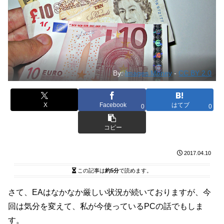
By:
Images Money
-
CC BY 2.0
X
Facebook
はてブ
0
0
コピー
2017.04.10
この記事は
約5分
で読めます。
さて、EAはなかなか厳しい状況が続いておりますが、今
回は気分を変えて、私が今使っているPCの話でもしま
す。