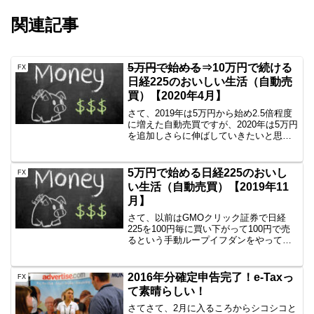
関連記事
5万円で始める
⇒10万円で続ける
FX
日経225のおいしい生活（自動売
買）【2020年4月】
さて、2019年は5万円から始め2.5倍程度
に増えた自動売買ですが、2020年は5万円
を追加しさらに伸ばしていきたいと思い
ます。まずは参考情報日経225のミニとか
をイメージしている方にとっては5万円な
んかで日経225買えるわけないでしょ？
5万円で始める日経225のおいし
FX
頭...
い生活（自動売買）【2019年11
月】
さて、以前はGMOクリック証券で日経
225を100円毎に買い下がって100円で売
るという手動ループイフダンをやってい
ました。・・確かに儲かるんです！・・
が、手動なのが面倒になり海外FXのXM
で2019年1月より自動売買を始めました。
2016年分確定申告完了！e-Taxっ
FX
資金はな...
て素晴らしい！
さてさて、2月に入るころからシコシコと