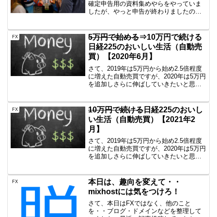
確定申告用の資料集めやらをやっていま
したが、やっと申告が終わりましたの
で、共有します。共有することなんてな
いだろ？！前回（2015年分）は税務署ま
で出向いて渡してきたのですが、あっさ
5万円で始める
⇒10万円で続ける
FX
りすぎてビビりました...
日経225のおいしい生活（自動売
買）【2020年6月】
さて、2019年は5万円から始め2.5倍程度
に増えた自動売買ですが、2020年は5万円
を追加しさらに伸ばしていきたいと思い
ます。まずは参考情報日経225のミニとか
をイメージしている方にとっては5万円な
んかで日経225買えるわけないでしょ？
10万円で続ける
日経225のおいし
FX
頭...
い生活（自動売買）【2021年2
月】
さて、2019年は5万円から始め2.5倍程度
に増えた自動売買ですが、2020年は5万円
を追加しさらに伸ばしていきたいと思い
ます。まずは参考情報日経225のミニとか
をイメージしている方にとっては5万円な
んかで日経225買えるわけないでしょ？
本日は、趣向を変えて・・
FX
頭...
mixhostには気をつけろ！
さて、本日はFXではなく、他のこと
を・・ブログ・ドメインなどを整理して