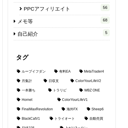
56
PPCアフィリエイト
68
メモ等
5
自己紹介
タグ
ループイフダン
有料EA
MetaTrader4
月集計
日収支
ColorYourLifeV2
一本勝ち
トラリピ
WBZ ONE
Hornet
ColorYourLifeV1
FinalMaxRevolution
海外FX
Sheep6
BlackCatV1
トライオート
自動売買
日経225
上がり3ハロン