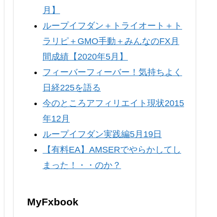
月】
ループイフダン＋トライオート＋ト
ラリピ＋GMO手動＋みんなのFX月
間成績【2020年5月】
フィーバーフィーバー！気持ちよく
日経225を語る
今のところアフィリエイト現状2015
年12月
ループイフダン実践編5月19日
【有料EA】AMSERでやらかしてし
まった！・・のか？
MyFxbook