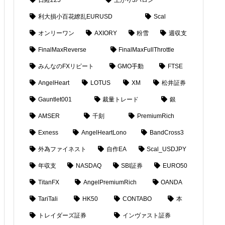
利大損小百花繚乱EURUSD
Scal
オンリーワン
AXIORY
粉雪
週収支
FinalMaxReverse
FinalMaxFullThrottle
みんなのFXリピート
GMO手動
FTSE
AngelHeart
LOTUS
XM
松井証券
Gauntlet001
裁量トレード
銀
AMSER
千刻
PremiumRich
Exness
AngelHeartLono
BandCross3
外為ファイネスト
自作EA
Scal_USDJPY
年収支
NASDAQ
SBI証券
EURO50
TitanFX
AngelPremiumRich
OANDA
TariTali
HK50
CONTABO
本
トレイダーズ証券
インヴァスト証券