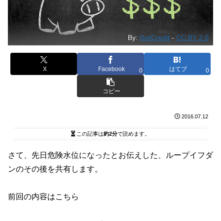
By:
GotCredit
-
CC BY 2.0
X
Facebook
はてブ
0
0
コピー
2016.07.12
この記事は
約2分
で読めます。
さて、先日危険水位になったとお伝えした、ループイフダ
ンのその後を共有します。
前回の内容はこちら