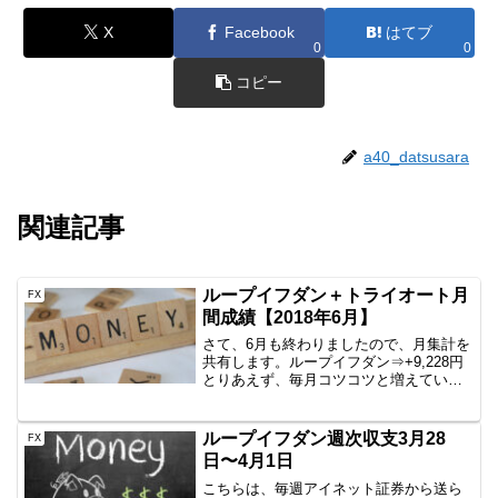
X
Facebook
はてブ
0
0
コピー
a40_datsusara
関連記事
ループイフダン＋トライオート月
FX
間成績【2018年6月】
さて、6月も終わりましたので、月集計を
共有します。ループイフダン⇒+9,228円
とりあえず、毎月コツコツと増えていま
すね。さて、7月からは、三つ巴で、今ま
でのUSDJPYのBSにEURUSDのBSと
EURJPYのBSを加えようと思います。
ループイフダン週次収支3月28
FX
こ...
日〜4月1日
こちらは、毎週アイネット証券から送ら