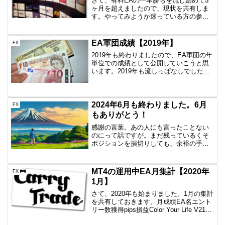
さて、有料EAの一本勝ちを流し始めて5
ヶ月を超えましたので、現状を共有しま
す。やってみようか迷っている方の参考
になればと思います。一本勝ちとは⇒ト
レーリングストップで幸せに一本勝ち
USD/JPYの15分足を使った、デイトレー
EA軍団成績【2019年】
FX
ド、スキャルピン...
2019年も終わりましたので、EA軍団の年
単位での成績として公開していこうと思
います。2019年も流しっぱなしでした
が、EAを追加したりはした一年でした。
トータル損益まずは、トータル損益です
が、-274,223.7円となりました！目標
（12...
2024年6月も終わりました。6月
FX
もありがとう！
感謝の言葉。あの人にも言ったことない
のにって話ですが。まだ残っているくそ
ポジションを損切りしても、余裕の手取
り月収超えと。6月はリアルでいろいろあ
りまして、ブログがおろそかになってし
まいました。精神的にきつい。でもグリ
MT4の運用中EA月集計【2020年
FX
ッドトレードで癒される...
1月】
さて、2020年も始まりました。1月の集計
を共有しておきます。月成績EA名エント
リー数獲得pips損益Color Your Life V210
回+32.2+9,305円一本勝ちファイネスト6