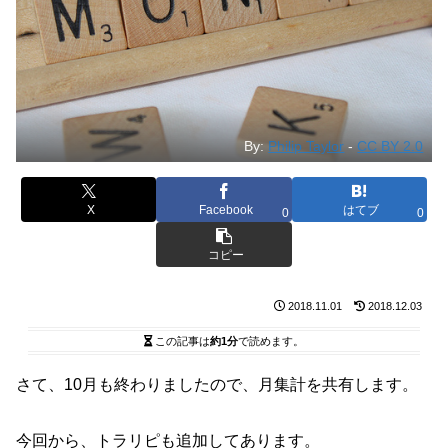
By:
Philip Taylor
-
CC BY 2.0
X
Facebook
はてブ
0
0
コピー
2018.11.01
2018.12.03
この記事は
約1分
で読めます。
さて、10月も終わりましたので、月集計を共有します。
今回から、トラリピも追加してあります。