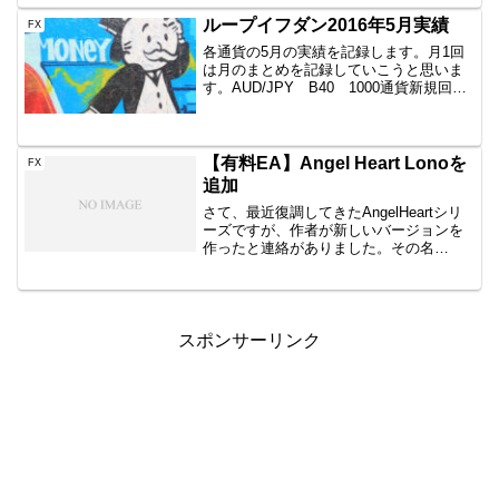
回+8-16,143円一本勝ちTitan6回+7....
ループイフダン2016年5月実績
FX
各通貨の5月の実績を記録します。月1回
は月のまとめを記録していこうと思いま
す。AUD/JPY B40 1000通貨新規回数
決済回数確定利益含み損益現存ポジショ
ン数24回24回10348円-38733円13平均決
済額は、431円と想定（400...
【有料EA】Angel Heart Lonoを
FX
追加
さて、最近復調してきたAngelHeartシリ
ーズですが、作者が新しいバージョンを
作ったと連絡がありました。その名
は・・AngelHeartLonoAngelHeartとの違
い以前に発売されているAngelHeartと
PremiumRich...
スポンサーリンク