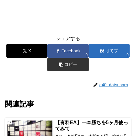
シェアする
X
Facebook
はてブ
0
0
コピー
a40_datsusara
関連記事
【有料EA】一本勝ちを5ヶ月使っ
FX
てみて