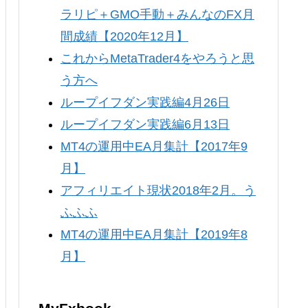
ラリピ＋GMO手動＋みんなのFX月
間成績【2020年12月】
これからMetaTrader4をやろうと思
う方へ
ループイフダン実践編4月26日
ループイフダン実践編6月13日
MT4の運用中EA月集計【2017年9
月】
アフィリエイト現状2018年2月。う
ふふふ
MT4の運用中EA月集計【2019年8
月】