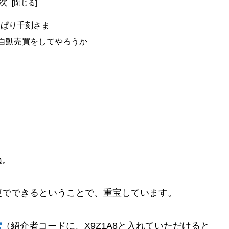
次
っぱり千刻さま
自動売買をしてやろうか
ね。
更でできるということで、重宝しています。
（紹介者コードに、X9Z1A8と入れていただけると