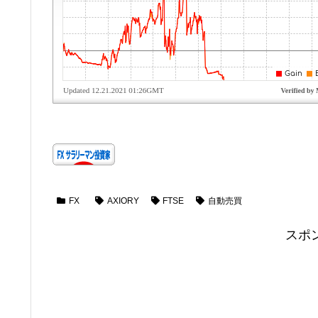
FX
AXIORY
FTSE
自動売買
スポ