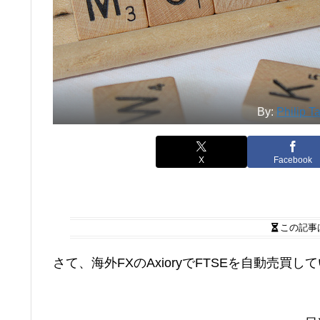
By:
Philip T
X
Facebook
この記事
さて、海外FXのAxioryでFTSEを自動売買