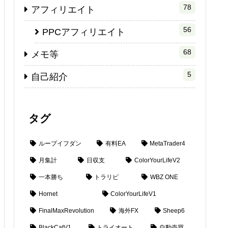
78
アフィリエイト
56
PPCアフィリエイト
68
メモ等
5
自己紹介
タグ
ループイフダン
有料EA
MetaTrader4
月集計
日収支
ColorYourLifeV2
一本勝ち
トラリピ
WBZ ONE
Hornet
ColorYourLifeV1
FinalMaxRevolution
海外FX
Sheep6
BlackCatV1
トライオート
自動売買