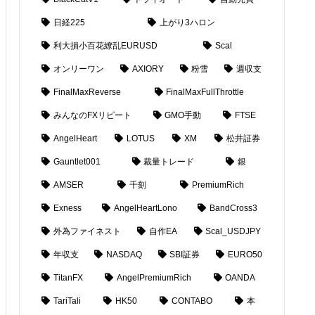
日経225
上がり3ハロン
利大損小百花繚乱EURUSD
Scal
オンリーワン
AXIORY
粉雪
週収支
FinalMaxReverse
FinalMaxFullThrottle
みんなのFXリピート
GMO手動
FTSE
AngelHeart
LOTUS
XM
松井証券
Gauntlet001
裁量トレード
銀
AMSER
千刻
PremiumRich
Exness
AngelHeartLono
BandCross3
外為ファイネスト
自作EA
Scal_USDJPY
年収支
NASDAQ
SBI証券
EURO50
TitanFX
AngelPremiumRich
OANDA
TariTali
HK50
CONTABO
本