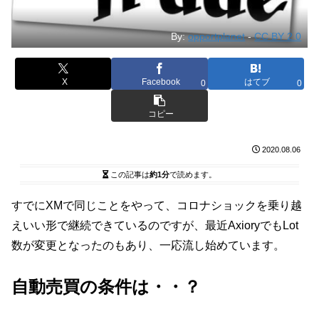
By:
opportplanet
-
CC BY 2.0
X
Facebook
はてブ
0
0
コピー
2020.08.06
この記事は
約1分
で読めます。
すでにXMで同じことをやって、コロナショックを乗り越
えいい形で継続できているのですが、最近AxioryでもLot
数が変更となったのもあり、一応流し始めています。
自動売買の条件は・・？