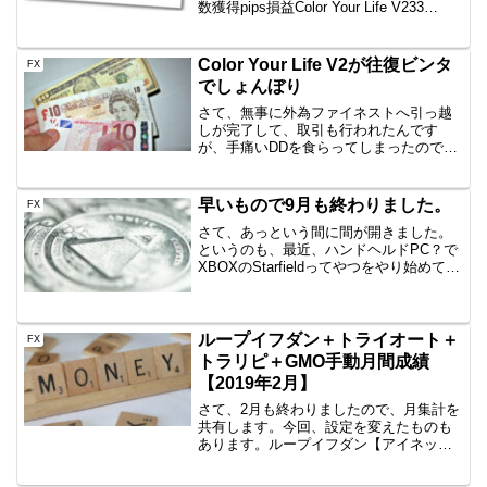
数獲得pips損益Color Your Life V233
回-44.2-52,984円一本勝ち7回
+42.1+14,750円WB Z ONE4回
+8.3+2,349...
Color Your Life V2が往復ビンタ
FX
でしょんぼり
さて、無事に外為ファイネストへ引っ越
しが完了して、取引も行われたんです
が、手痛いDDを食らってしまったのでそ
の模様を記録しておきます。はじめは順
調でした引っ越し後、順調に利益を伸ば
し、3.5万円プラスでした。しかし、13日
早いもので9月も終わりました。
FX
にロングした後、が...
さて、あっという間に間が開きました。
というのも、最近、ハンドヘルドPC？で
XBOXのStarfieldってやつをやり始めてし
まって、暇さえあればやっちゃうんです
よ。で、相場はチラリズムと見ながらで
すが、ブログを書いていないと。まずい
ね。9月...
ループイフダン＋トライオート＋
FX
トラリピ＋GMO手動月間成績
【2019年2月】
さて、2月も終わりましたので、月集計を
共有します。今回、設定を変えたものも
あります。ループイフダン【アイネット
証券】⇒+14,846円今月も手堅く利益を積
んでおります。ただいつもよりは控えめ