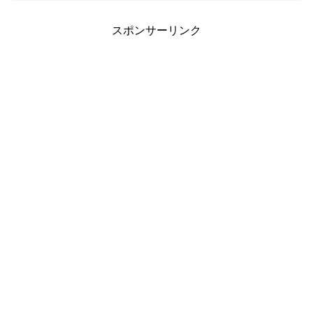
でした。ということはパワーがたまって
いるってことで...
スポンサーリンク