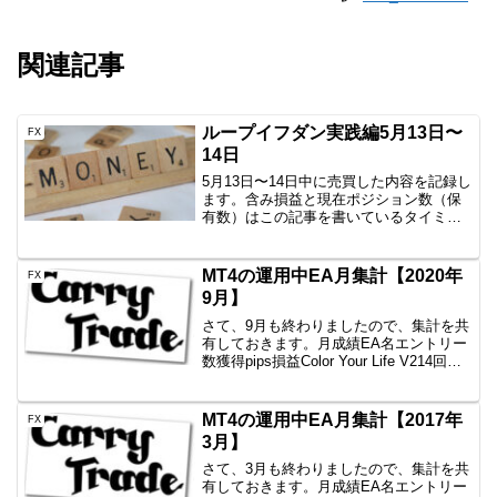
関連記事
ループイフダン実践編5月13日〜
FX
14日
5月13日〜14日中に売買した内容を記録し
ます。含み損益と現在ポジション数（保
有数）はこの記事を書いているタイミン
グなので、ぴったりではありません。し
かし、イメージはつかめていただけると
思いますので、公開です。AUD/JPY
MT4の運用中EA月集計【2020年
FX
B40 100...
9月】
さて、9月も終わりましたので、集計を共
有しておきます。月成績EA名エントリー
数獲得pips損益Color Your Life V214回
+130.7+40,849円一本勝ちファイネスト6
回+34.8+7,560円一本勝ちTitan8回+42...
MT4の運用中EA月集計【2017年
FX
3月】
さて、3月も終わりましたので、集計を共
有しておきます。月成績EA名エントリー