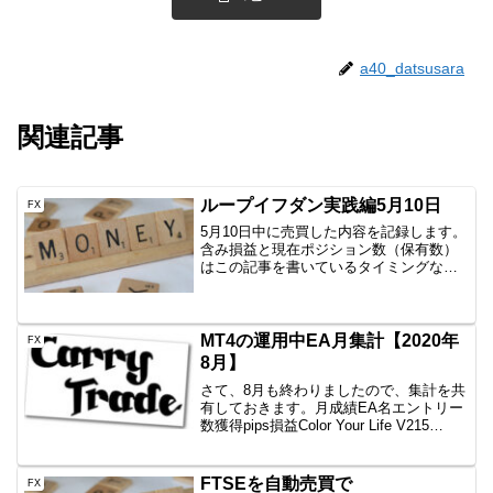
a40_datsusara
関連記事
ループイフダン実践編5月10日
FX
5月10日中に売買した内容を記録します。
含み損益と現在ポジション数（保有数）
はこの記事を書いているタイミングなの
で、ぴったりではありません。しかし、
イメージはつかめていただけると思いま
すので、公開です。AUD/JPY B40
1000通貨新...
MT4の運用中EA月集計【2020年
FX
8月】
さて、8月も終わりましたので、集計を共
有しておきます。月成績EA名エントリー
数獲得pips損益Color Your Life V215
回-180.8-163,361円一本勝ちファイネスト
8回-95.8-14,399円一本勝ちTitan7回+...
FTSEを自動売買で
FX