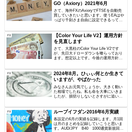
GO（Axiory）2021年6月
さて、海外FXのAxioryでFTSEを自動売
買していきたいと思います。使うEAはや
っぱり千刻さま自由に設定できるって本
当にすばらしいですね。トラップ幅も利
確幅も自由ですし。途中で変更でできる
ということで、重宝しています。千刻は
【Color Your Life V2】運用方針
FX
こちらから買...
を見直します
さて、大黒柱のColor Your Life V2です
が、先日大ドローダウンを喰らっており
ます。想定以上です。今後の運用方針を
少し見直したいと思いますので、共有し
ていきます。DD50％超え！DDが50％を
超え、増加分がほぼスッカラカンにな
2024年8月。ひぃぃ何とか生きて
FX
り...
いますが、やばかった
みなさんお元気でしょうか。大きく動い
た相場でしたね。私も命を大事にいきま
したが、損切りしないとさすがに追いつ
かない感じの逆行でした。いのち大事に
いったんじゃないのか？行ってましたよ
～ただ、それ以上の逆行が勢いついてし
ループイフダン2016年6月実績
FX
まっていて、さすがに損切...
各設定の6月の実績を記録します。月1回
は月のまとめを記録していこうと思いま
す。AUD/JPY B40 1000通貨新規回数