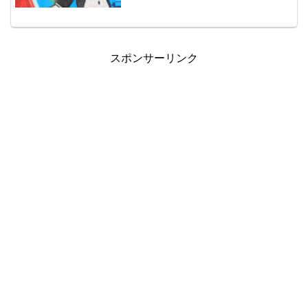
決済回数確定利益含み損益現存ポジショ
ン数43回42回18150円-54625円10平均決
済額は、432円と想定（400...
スポンサーリンク