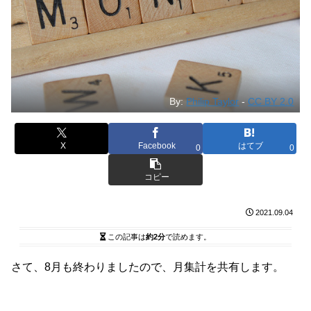
By:
Philip Taylor
-
CC BY 2.0
X
Facebook
はてブ
0
0
コピー
2021.09.04
この記事は
約2分
で読めます。
さて、8月も終わりましたので、月集計を共有します。