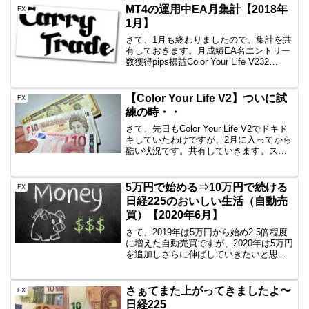
MT4の運用中EA月集計【2018年
FX
1月】
さて、1月も終わりましたので、集計を共
有しておきます。月成績EA名エントリー
数獲得pips損益Color Your Life V232
回-33.6-33,341円一本勝ち26回
+75.3+14,319円Color Your Life V11...
【Color Your Life V2】ついに試
FX
練の時・・
さて、先日もColor Your Life V2でドキド
キしていたわけですが、2月に入ってから
酷い状況です。共有していきます。スッ
カラカンどころでない！事件は今起こっ
ているいやぁ、1月はギリギリ踏みとどま
っていた感じがありますが、2月に入っ...
5万円で始める
⇒10万円で続ける
FX
日経225のおいしい生活（自動売
買）【2020年6月】
さて、2019年は5万円から始め2.5倍程度
に増えた自動売買ですが、2020年は5万円
を追加しさらに伸ばしていきたいと思い
ます。まずは参考情報日経225のミニとか
をイメージしている方にとっては5万円な
んかで日経225買えるわけないでしょ？
さぁてまた上がってきましたよ〜
FX
頭...
日経225