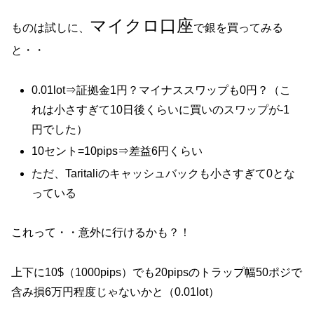
マイクロ口座
ものは試しに、
で銀を買ってみる
と・・
0.01lot⇒証拠金1円？マイナススワップも0円？（こ
れは小さすぎて10日後くらいに買いのスワップが-1
円でした）
10セント=10pips⇒差益6円くらい
ただ、Taritaliのキャッシュバックも小さすぎて0とな
っている
これって・・意外に行けるかも？！
上下に10$（1000pips）でも20pipsのトラップ幅50ポジで
含み損6万円程度じゃないかと（0.01lot）