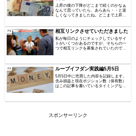
上昇の後の下降がどこまで続くのかなぁ
なんて思っていたら、あらあら・・と楽
しくなってきましたね。どこまで上昇し
ていくんでしょうか。やっぱり上がった
じゃん？とか後出しジャンケンのような
ことを言いたくなるような状況ですね。
相互リンクさせていただきました
FX
日足レベルでは上昇はずっ...
私が毎日のようにチェックしているサイ
トがいくつかあるのですが、そちらの一
つで相互リンクを募集されていたので、
早速お願いしてみました。⇒FX&CFDの
ループイフダンで1億稼いでアーリーリタ
イア⭐︎⭐︎⭐︎どんなサイトなのか上のタイト
ルどおりで...
ループイフダン実践編5月5日
FX
5月5日中に売買した内容を記録します。
含み損益と現在ポジション数（保有数）
はこの記事を書いているタイミングなの
で、ぴったりではありません。しかし、
イメージはつかめていただけると思いま
すので、公開です。AUD/JPY B40
1000通貨新規...
スポンサーリンク