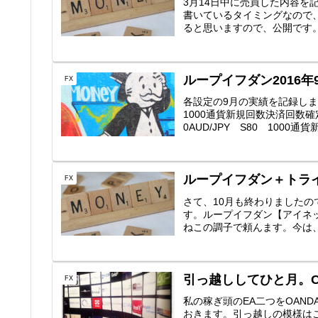
3月14日中に売買した内容
書いているタイミングなので
ると思いますので、公開です。AUD
ループイフダン2016
FX
各設定の9月の実績を記録しま
1000通貨新規回数決済回数確
0AUD/JPY S80 1000通
ループイフダン＋トライ
FX
さて、10月も終わりました
す。ループイフダン【アイネッ
ねこの調子で頼んます。今は、EUR
引っ越ししてひと月。Col
FX
私の稼ぎ頭のEA二つをOAN
おきます。引っ越しの模様は