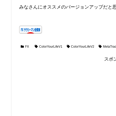
みなさんにオススメのバージョンアップだと
FX
ColorYourLifeV1
ColorYourLifeV2
MetaTra
スポ