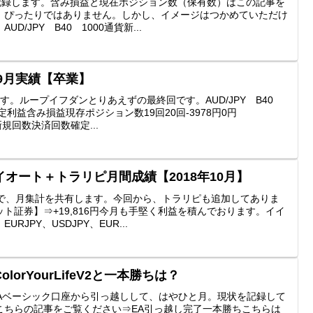
を記録します。含み損益と現在ポジション数（保有数）はこの記事を
、ぴったりではありません。しかし、イメージはつかめていただけ
/JPY B40 1000通貨新...
年9月実績【卒業】
す。ループイフダンとりあえずの最終回です。AUD/JPY B40
定利益含み損益現存ポジション数19回20回-3978円0円
貨新規回数決済回数確定...
オート＋トラリピ月間成績【2018年10月】
ので、月集計を共有します。今回から、トラリピも追加してありま
ト証券】⇒+19,816円今月も手堅く利益を積んでおります。イイ
JPY、USDJPY、EUR...
orYourLifeV2と一本勝ちは？
DAベーシック口座から引っ越しして、はやひと月。現状を記録して
こちらの記事をご覧ください⇒EA引っ越し完了一本勝ちこちらは