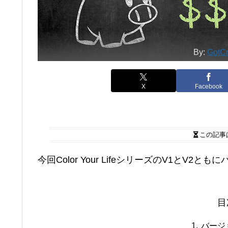
By:
GotCr
X
Facebook
この記事
今回Color Your LifeシリーズのV1とV
目
バージ