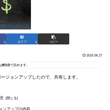
edit
-
CC BY 2.0
はてブ
コピー
0
0
2016.06.27
は
約1分
で読めます。
2ともにバージョンアップしたので、共有します。
次
ョンアップの内容