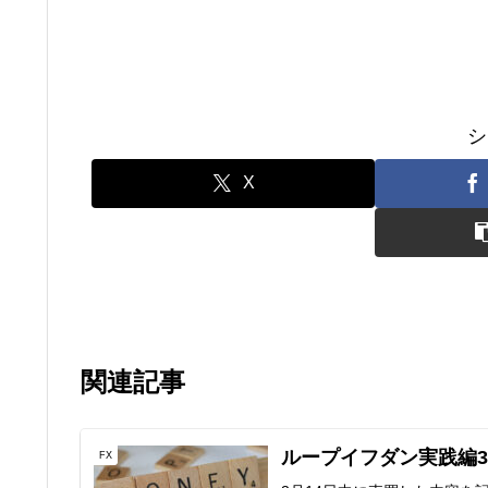
シ
X
関連記事
ループイフダン実践編3
FX