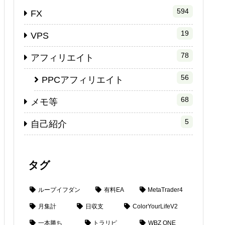
594
FX
19
VPS
78
アフィリエイト
56
PPCアフィリエイト
68
メモ等
5
自己紹介
タグ
ループイフダン
有料EA
MetaTrader4
月集計
日収支
ColorYourLifeV2
一本勝ち
トラリピ
WBZ ONE