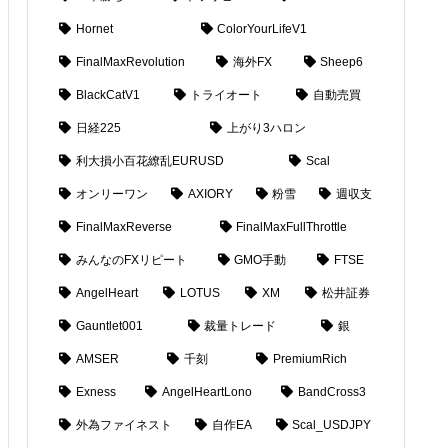
Hornet
ColorYourLifeV1
FinalMaxRevolution
海外FX
Sheep6
BlackCatV1
トライオート
自動売買
日経225
上がり3ハロン
利大損小百花繚乱EURUSD
Scal
オンリーワン
AXIORY
粉雪
週収支
FinalMaxReverse
FinalMaxFullThrottle
みんなのFXリピート
GMO手動
FTSE
AngelHeart
LOTUS
XM
松井証券
Gauntlet001
裁量トレード
銀
AMSER
千刻
PremiumRich
Exness
AngelHeartLono
BandCross3
外為ファイネスト
自作EA
Scal_USDJPY