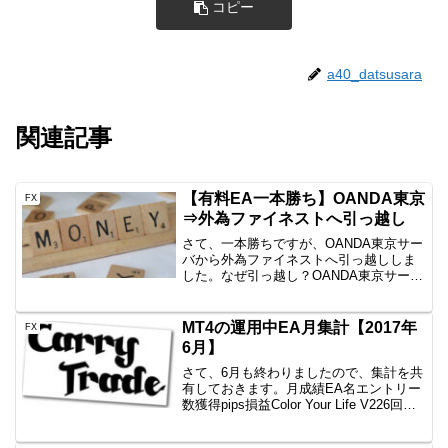
コピー
a40_datsusara
関連記事
【有料EA一本勝ち】OANDA東京
FX
⇒外為ファイネストへ引っ越し
さて、一本勝ちですが、OANDA東京サー
バから外為ファイネストへ引っ越ししま
した。なぜ引っ越し？OANDA東京サーバ
は1秒ごとにマイナススワップが付かない
のでとりあえずいいかと思って運用して
いたんです。が、一本勝ちが最近とんと
MT4の運用中EA月集計【2017年
FX
動かないし、動...
6月】
さて、6月も終わりましたので、集計を共
有しておきます。月成績EA名エントリー
数獲得pips損益Color Your Life V226回
+51.2+25,674円一本勝ち12回
+93.2+32,321円Color Your Life V11...