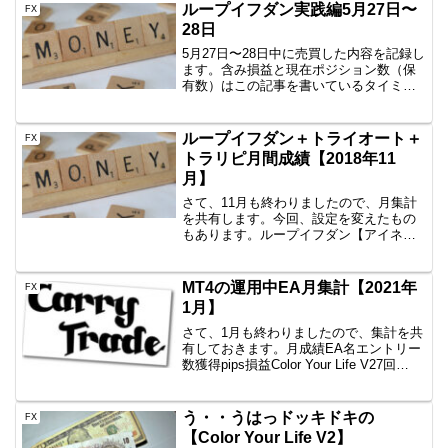
ループイフダン実践編5月27日〜
FX
28日
5月27日〜28日中に売買した内容を記録し
ます。含み損益と現在ポジション数（保
有数）はこの記事を書いているタイミン
グなので、ぴったりではありません。し
かし、イメージはつかめていただけると
思いますので、公開です。AUD/JPY
ループイフダン＋トライオート＋
FX
B40 100...
トラリピ月間成績【2018年11
月】
さて、11月も終わりましたので、月集計
を共有します。今回、設定を変えたもの
もあります。ループイフダン【アイネッ
ト証券】⇒+19,681円今月も手堅く利益を
積んでおります。イイねこの調子で頼ん
ます。今は、EURJPY、USDJPY、
MT4の運用中EA月集計【2021年
FX
EURUS...
1月】
さて、1月も終わりましたので、集計を共
有しておきます。月成績EA名エントリー
数獲得pips損益Color Your Life V27回
+87.7+12,185円一本勝ちファイネスト5
回-10.1-1,078円一本勝ちTitan6回+2.9-...
う・・うはっドッキドキの
FX
【Color Your Life V2】