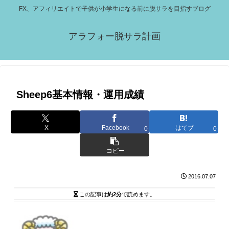
FX、アフィリエイトで子供が小学生になる前に脱サラを目指すブログ
アラフォー脱サラ計画
Sheep6基本情報・運用成績
X
Facebook
はてブ
0
0
コピー
2016.07.07
この記事は
約2分
で読めます。