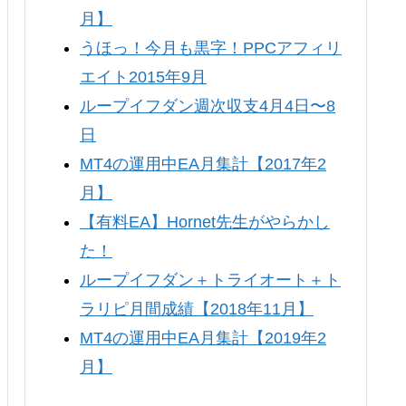
月】
うほっ！今月も黒字！PPCアフィリ
エイト2015年9月
ループイフダン週次収支4月4日〜8
日
MT4の運用中EA月集計【2017年2
月】
【有料EA】Hornet先生がやらかし
た！
ループイフダン＋トライオート＋ト
ラリピ月間成績【2018年11月】
MT4の運用中EA月集計【2019年2
月】