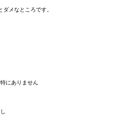
いとダメなところです。
は特にありません
断し