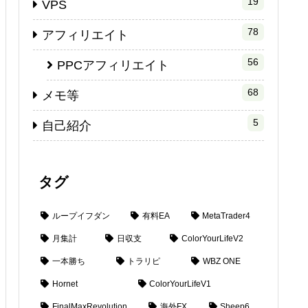
19
VPS
78
アフィリエイト
56
PPCアフィリエイト
68
メモ等
5
自己紹介
タグ
ループイフダン
有料EA
MetaTrader4
月集計
日収支
ColorYourLifeV2
一本勝ち
トラリピ
WBZ ONE
Hornet
ColorYourLifeV1
FinalMaxRevolution
海外FX
Sheep6