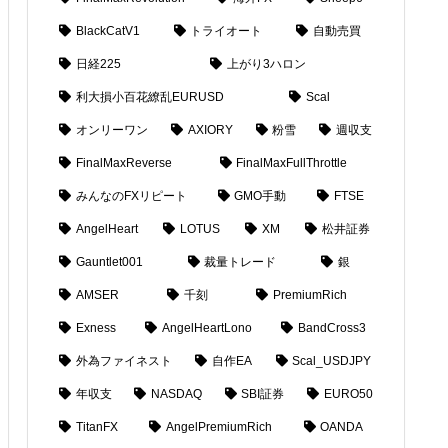
BlackCatV1
トライオート
自動売買
日経225
上がり3ハロン
利大損小百花繚乱EURUSD
Scal
オンリーワン
AXIORY
粉雪
週収支
FinalMaxReverse
FinalMaxFullThrottle
みんなのFXリピート
GMO手動
FTSE
AngelHeart
LOTUS
XM
松井証券
Gauntlet001
裁量トレード
銀
AMSER
千刻
PremiumRich
Exness
AngelHeartLono
BandCross3
外為ファイネスト
自作EA
Scal_USDJPY
年収支
NASDAQ
SBI証券
EURO50
TitanFX
AngelPremiumRich
OANDA