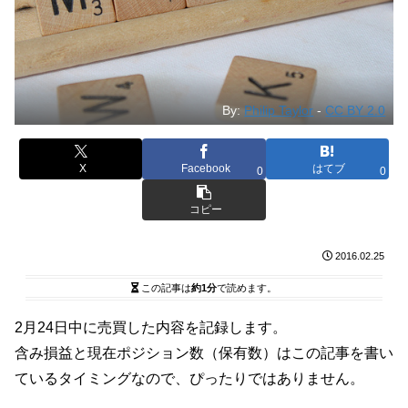
By:
Philip Taylor
-
CC BY 2.0
X
Facebook
はてブ
0
0
コピー
2016.02.25
この記事は
約1分
で読めます。
2月24日中に売買した内容を記録します。
含み損益と現在ポジション数（保有数）はこの記事を書い
ているタイミングなので、ぴったりではありません。