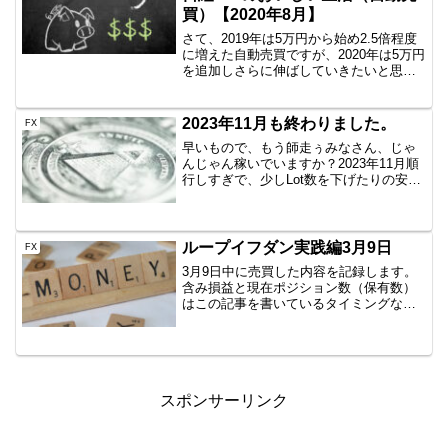
買）【2020年8月】
さて、2019年は5万円から始め2.5倍程度
に増えた自動売買ですが、2020年は5万円
を追加しさらに伸ばしていきたいと思い
ます。まずは参考情報日経225のミニとか
をイメージしている方にとっては5万円な
んかで日経225買えるわけないでしょ？
2023年11月も終わりました。
FX
頭...
早いもので、もう師走ぅみなさん、じゃ
んじゃん稼いでいますか？2023年11月順
行しすぎで、少しLot数を下げたりの安全
優先運用だったのですが、終わってみれ
ば、十分な稼ぎと。嬉しい限り。流石の
グリッドトレード今月もクソポジション
を損切りしたり...
ループイフダン実践編3月9日
FX
3月9日中に売買した内容を記録します。
含み損益と現在ポジション数（保有数）
はこの記事を書いているタイミングなの
で、ぴったりではありません。しかし、
イメージはつかめていただけると思いま
すので、公開です。AUD/JPY B40
1000通貨新規...
スポンサーリンク