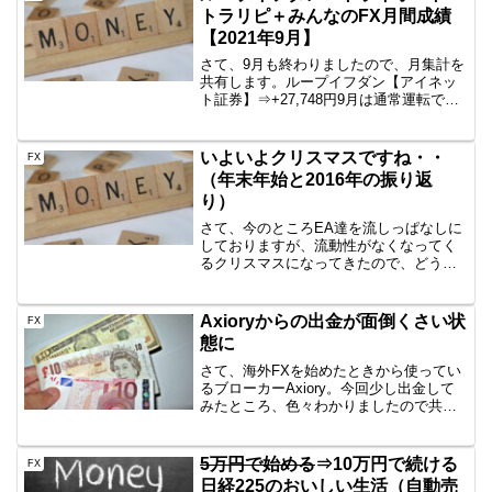
トラリピ＋みんなのFX月間成績
【2021年9月】
さて、9月も終わりましたので、月集計を
共有します。ループイフダン【アイネッ
ト証券】⇒+27,748円9月は通常運転です
ね。いいと思います。来月もよろしく頼
んます。CADJPYは無事に回収されたた
め、もうありません。EURJPY、
いよいよクリスマスですね・・
FX
USDJPY...
（年末年始と2016年の振り返
り）
さて、今のところEA達を流しっぱなしに
しておりますが、流動性がなくなってく
るクリスマスになってきたので、どうし
ようかと思案中です。セオリーどおりな
ら・・当然すべてのEAをストップして、
2016年の振り返りなどをしっかりして、
Axioryからの出金が面倒くさい状
FX
来年に備えるとい...
態に
さて、海外FXを始めたときから使ってい
るブローカーAxiory。今回少し出金して
みたところ、色々わかりましたので共有
します。どんな流れ？EA達がいい感じに
元金を回収出来てきたため、裁量トレー
ドのほうへお金を回そうと思い立ち
5万円で始める
⇒10万円で続ける
FX
Axioryから出...
日経225のおいしい生活（自動売