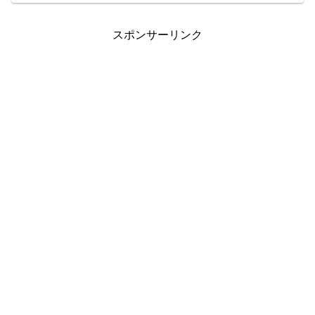
タイプです。が、4ヶ月使ってみて、残念
なが...
スポンサーリンク