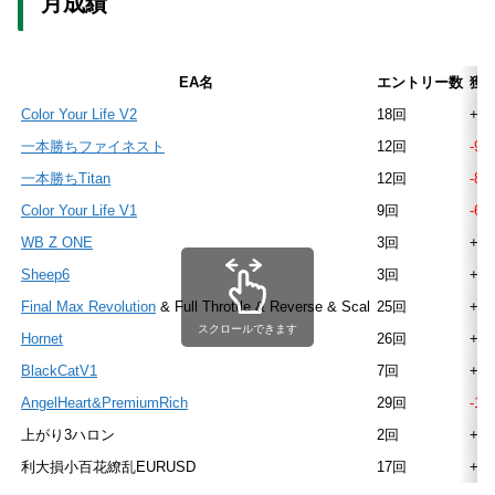
月成績
EA名
エントリー数
獲得
Color Your Life V2
18回
+17
一本勝ちファイネスト
12回
-90
一本勝ちTitan
12回
-89
Color Your Life V1
9回
-64
WB Z ONE
3回
+9.
Sheep6
3回
+10
Final Max Revolution
& Full Throttle & Reverse & Scal
25回
+15
スクロールできます
Hornet
26回
+86
BlackCatV1
7回
+36
AngelHeart&PremiumRich
29回
-17
上がり3ハロン
2回
+18
利大損小百花繚乱EURUSD
17回
+5.