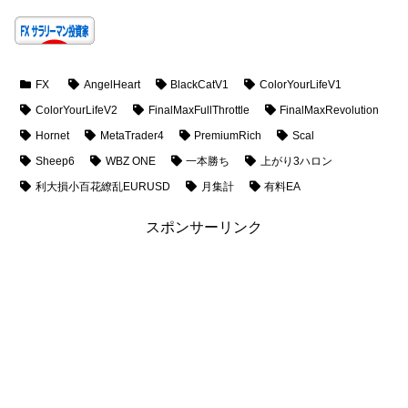
FX
AngelHeart
BlackCatV1
ColorYourLifeV1
ColorYourLifeV2
FinalMaxFullThrottle
FinalMaxRevolution
Hornet
MetaTrader4
PremiumRich
Scal
Sheep6
WBZ ONE
一本勝ち
上がり3ハロン
利大損小百花繚乱EURUSD
月集計
有料EA
スポンサーリンク