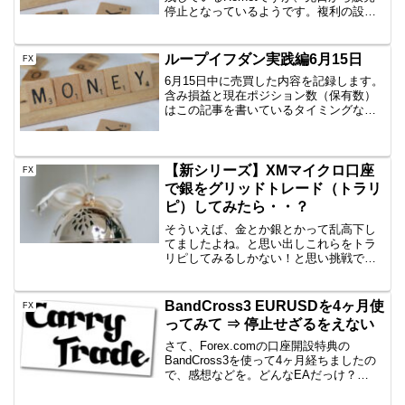
停止となっているようです。複利の設定
がおかしいみたい？！販売停止の理由で
すが、一部の方で複利設定ができない現
象がでているからのようです。単利では
ループイフダン実践編6月15日
FX
特に問題ないが、...
6月15日中に売買した内容を記録します。
含み損益と現在ポジション数（保有数）
はこの記事を書いているタイミングなの
で、ぴったりではありません。しかし、
イメージはつかめていただけると思いま
すので、公開です。AUD/JPY B40
1000通貨新...
【新シリーズ】XMマイクロ口座
FX
で銀をグリッドトレード（トラリ
ピ）してみたら・・？
そういえば、金とか銀とかって乱高下し
てましたよね。と思い出しこれらをトラ
リピしてみるしかない！と思い挑戦で
す。2020年12月から開始です。GMOとか
国内CFDはだめなのか？資金があれば、
全然問題ないですが、50万円～くらいは
BandCross3 EURUSDを4ヶ月使
FX
ないと安心して...
ってみて ⇒ 停止せざるをえない
さて、Forex.comの口座開設特典の
BandCross3を使って4ヶ月経ちましたの
で、感想などを。どんなEAだっけ？
EUR/USDで、しっかりエントリーを見極
めてロスは少なくじっくり増えるという