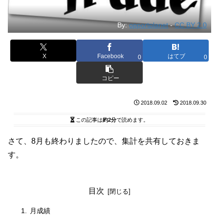
By:
opportplanet
-
CC BY 2.0
X
Facebook
はてブ
0
0
コピー
2018.09.02
2018.09.30
この記事は
約2分
で読めます。
さて、8月も終わりましたので、集計を共有しておきま
す。
目次
月成績