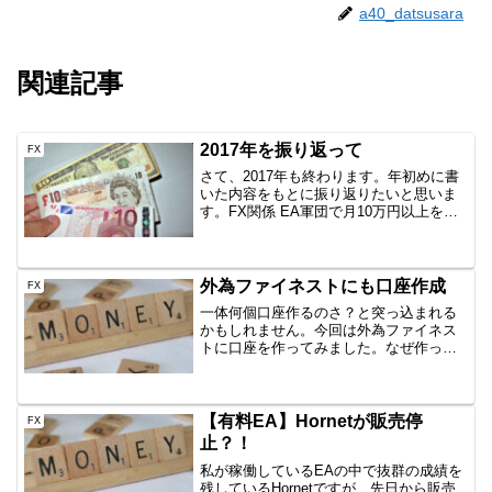
a40_datsusara
関連記事
2017年を振り返って
FX
さて、2017年も終わります。年初めに書
いた内容をもとに振り返りたいと思いま
す。FX関係 EA軍団で月10万円以上を稼
ぐ⇒むしろマイナスだった EAを自作して
本稼働する⇒自作は幾つかし、簡単なも
のは作れるようになった 裁量トレードを
期待値レ...
外為ファイネストにも口座作成
FX
一体何個口座作るのさ？と突っ込まれる
かもしれません。今回は外為ファイネス
トに口座を作ってみました。なぜ作った
のかというのも、先日書きましたが、
OANDAJAPANのベーシック口座でMT4
での自動売買ができなくなるとなったか
らです。海外FXの...
【有料EA】Hornetが販売停
FX
止？！
私が稼働しているEAの中で抜群の成績を
残しているHornetですが、先日から販売