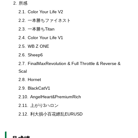
所感
Color Your Life V2
一本勝ちファイネスト
一本勝ちTitan
Color Your Life V1
WB Z ONE
Sheep6
FinalMaxRevolution & Full Throttle & Reverse &
Scal
Hornet
BlackCatV1
AngelHeart&PremiumRich
上がり3ハロン
利大損小百花繚乱EURUSD