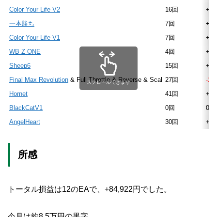
Color Your Life V2
16回
+66
一本勝ち
7回
+26
Color Your Life V1
7回
+49
WB Z ONE
4回
+7.
Sheep6
15回
+12
Final Max Revolution
& Full Throttle & Reverse & Scal
27回
-10
スクロールできます
Hornet
41回
+94
BlackCatV1
0回
0
AngelHeart
30回
+22
所感
トータル損益は12のEAで、
+84,922円
でした。
今月は
約8.5万円の黒字