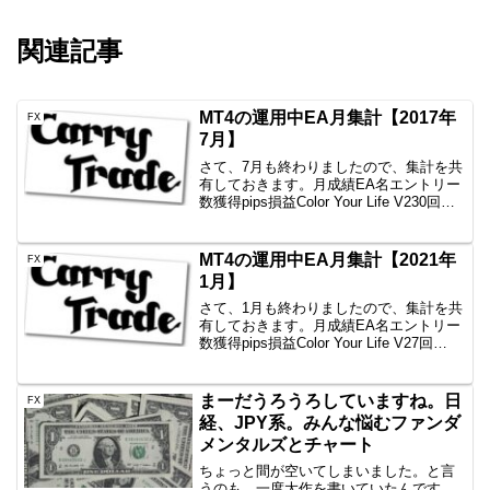
関連記事
MT4の運用中EA月集計【2017年
FX
7月】
さて、7月も終わりましたので、集計を共
有しておきます。月成績EA名エントリー
数獲得pips損益Color Your Life V230回
+118.9+81,583円一本勝ち11回-44.2-
21,035円Color Your Life V1...
MT4の運用中EA月集計【2021年
FX
1月】
さて、1月も終わりましたので、集計を共
有しておきます。月成績EA名エントリー
数獲得pips損益Color Your Life V27回
+87.7+12,185円一本勝ちファイネスト5
回-10.1-1,078円一本勝ちTitan6回+2.9-...
まーだうろうろしていますね。日
FX
経、JPY系。みんな悩むファンダ
メンタルズとチャート
ちょっと間が空いてしまいました。と言
うのも、一度大作を書いていたんです