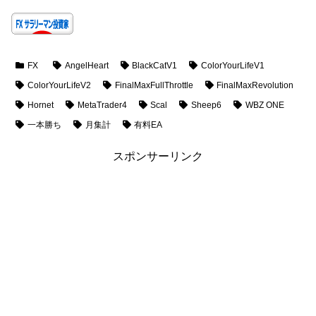
FX
AngelHeart
BlackCatV1
ColorYourLifeV1
ColorYourLifeV2
FinalMaxFullThrottle
FinalMaxRevolution
Hornet
MetaTrader4
Scal
Sheep6
WBZ ONE
一本勝ち
月集計
有料EA
スポンサーリンク