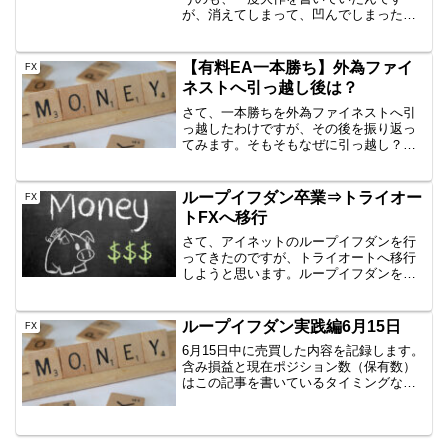
が、消えてしまって、凹んでしまったた
めです。CTRL＋Zも効かず、消えた状態
で自動保存と・・・切ない。結構、いい
こと書いてたような気がするんですが、
【有料EA一本勝ち】外為ファイ
FX
仕方ないですね。下がる...
ネストへ引っ越し後は？
さて、一本勝ちを外為ファイネストへ引
っ越したわけですが、その後を振り返っ
てみます。そもそもなぜに引っ越し？
OANDAの東京サーバでは、どうにも微
損、微益しかなく、困っていたからで
す。途中結構含み益があったにも関わら
ループイフダン卒業⇒トライオー
FX
ず、なぜか、微損or微益に...
トFXへ移行
さて、アイネットのループイフダンを行
ってきたのですが、トライオートへ移行
しようと思います。ループイフダンを辞
めた理由9月26日よりループイフダンが新
しくなるということで、一旦今までの設
定を止めたんですね。現状では、止める
ループイフダン実践編6月15日
FX
＝全決済です。そのた...
6月15日中に売買した内容を記録します。
含み損益と現在ポジション数（保有数）
はこの記事を書いているタイミングなの
で、ぴったりではありません。しかし、
イメージはつかめていただけると思いま
すので、公開です。AUD/JPY B40
1000通貨新...