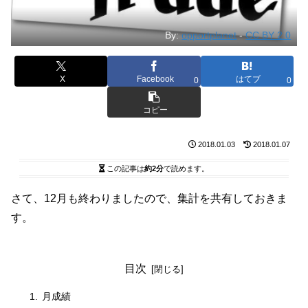
By:
opportplanet
-
CC BY 2.0
X
Facebook
はてブ
0
0
コピー
2018.01.03
2018.01.07
この記事は
約2分
で読めます。
さて、12月も終わりましたので、集計を共有しておきま
す。
目次
月成績