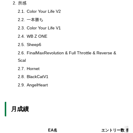
所感
Color Your Life V2
一本勝ち
Color Your Life V1
WB Z ONE
Sheep6
FinalMaxRevolution & Full Throttle & Reverse &
Scal
Hornet
BlackCatV1
AngelHeart
月成績
EA名
エントリー数
獲得