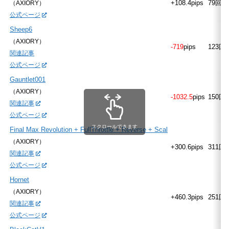
+108.4pips
79回
（AXIORY）
公式ページ
Sheep6
（AXIORY）
-719
pips
123回
関連記事
公式ページ
Gauntlet001
（AXIORY）
-1032.5
pips
150回
関連記事
公式ページ
スクロールできます
Final Max Revolution + FullThrottle + Reverse + Scal
（AXIORY）
+300.6pips
311回
関連記事
公式ページ
Hornet
（AXIORY）
+460.3pips
251回
関連記事
公式ページ