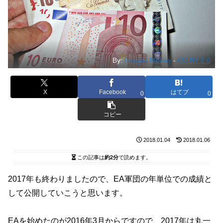
By:
Images Money
-
CC BY 2.0
X
Facebook
はてブ
0
0
コピー
2018.01.04
2018.01.06
この記事は
約2分
で読めます。
2017年も終わりましたので、EA軍団の年単位での成績と
して公開していこうと思います。
EAを始めたのが2016年3月からですので、2017年は丸一