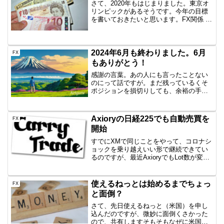
さて、2020年もはじまりました。東京オ
リンピックがあるそうです。今年の目標
を書いておきたいと思います。FX関係 昨
年に引き続き、EA軍団で月10万円以上を
稼ぐ 勉強中の裁量トレードで資金倍増を
する 自動売買でシステムをジワジワ増や
すEA軍...
2024年6月も終わりました。6月
FX
もありがとう！
感謝の言葉。あの人にも言ったことない
のにって話ですが。まだ残っているくそ
ポジションを損切りしても、余裕の手取
り月収超えと。6月はリアルでいろいろあ
りまして、ブログがおろそかになってし
まいました。精神的にきつい。でもグリ
Axioryの日経225でも自動売買を
FX
ッドトレードで癒される...
開始
すでにXMで同じことをやって、コロナシ
ョックを乗り越えいい形で継続できてい
るのですが、最近AxioryでもLot数が変更
となったのもあり、一応流し始めていま
す。自動売買の条件は・・？基本形は、
100円の買い下がり、売り上がりをひたす
使えるねっとは始めるまでちょっ
FX
ら繰り返...
と面倒？
さて、先日使えるねっと（米国）を申し
込んだのですが、微妙に面倒くさかった
ので、共有しますそもそもなぜに米国