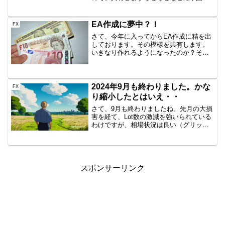
VPSを？海外ブローカーのTitanFXを利用
しはじめたのですが、サーバがニューヨ
ークにあるらしく、EAを置くにも近くの
EA作成に夢中？！
FX
VPSがいいん...
さて、今年に入ってからEA作成に精を出
しております。その模様を共有します。
いきなり作れるようになったのか？そん
なことは、当然ですがありません。なの
で、EA作成ツールを導入しました。ツー
ルを使うと、条件を入力して、エイヤっ
とボタンを押すとEA...
2024年9月も終わりました。かな
FX
り縮小したとはいえ・・
さて、9月も終わりましたね。先月の大損
害を経て、Lot数の激減を強いられている
わけですが、相場状況は良い（グリッド
トレードにとって）ので、結構な額を稼
いでくれました。どんだけ～？普通に新
入社員以上の月収くらいいったんじゃな
いでしょうか。あり...
スポンサーリンク