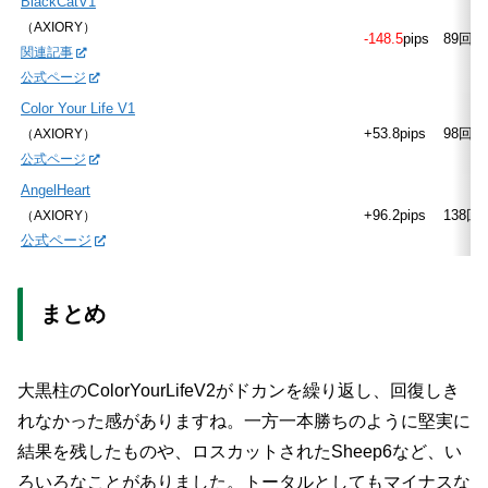
BlackCatV1
（AXIORY）
-148.5
pips
89回
関連記事
公式ページ
Color Your Life V1
+53.8pips
98回
（AXIORY）
公式ページ
AngelHeart
+96.2pips
138回
（AXIORY）
公式ページ
まとめ
大黒柱のColorYourLifeV2がドカンを繰り返し、回復しき
れなかった感がありますね。一方一本勝ちのように堅実に
結果を残したものや、ロスカットされたSheep6など、い
ろいろなことがありました。トータルとしてもマイナスな