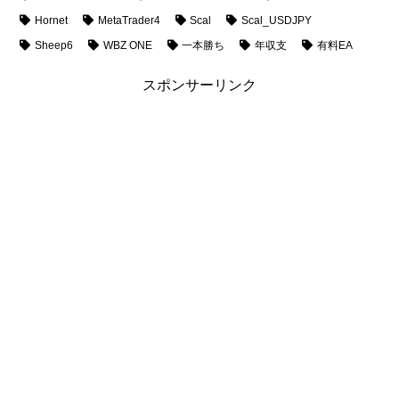
Hornet
MetaTrader4
Scal
Scal_USDJPY
Sheep6
WBZ ONE
一本勝ち
年収支
有料EA
スポンサーリンク