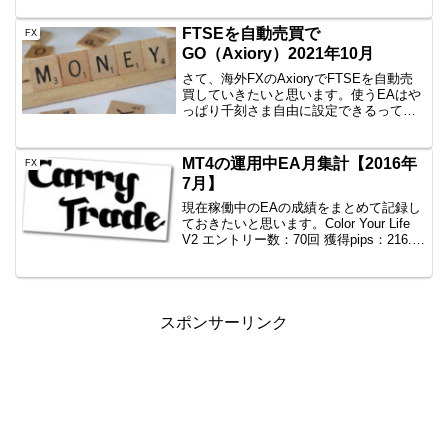
で10万円以上稼ぐこれは、2017は全然未
達で...
FTSEを自動売買で
FX
GO（Axiory）2021年10月
さて、海外FXのAxioryでFTSEを自動売
買していきたいと思います。使うEAはや
っぱり千刻さま自由に設定できるって本
当にすばらしいですね。トラップ幅も利
確幅も自由ですし。途中で変更でできる
ということで、重宝しています。千刻は
MT4の運用中EA月集計【2016年
FX
こちらから買...
7月】
現在稼働中のEAの成績をまとめて記録し
ておきたいと思います。Color Your Life
V2 エントリー数：70回 獲得pips：216.1
損益：99,843円一本勝ち エントリー数：
38回 獲得pips：212.9 損益：49,00...
スポンサーリンク