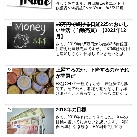
有しておきます。月成績EA名エントリー
数獲得pips損益Color Your Life V212回
+22.8+4,247円一本勝ちファイネスト7回
+27.2+6,718円一本勝ちTitan7回+92.2...
10万円で続ける
日経225のおいし
FX
い生活（自動売買）【2021年12
月】
さて、2019年は5万円から始め2.5倍程度
に増えた自動売買ですが、2020年は5万円
を追加しさらに伸ばしていきたいと思い
ます。まずは参考情報日経225のミニとか
をイメージしている方にとっては5万円な
んかで日経225買えるわけないでしょ？
上昇するのか、下降するのかそれ
FX
頭...
が問題だ
FXはCFDの一種ですから、差益決済な訳
です。そのため、相場が動かなければ稼
げません。と言っても、どっちに動くの
か・・それがわからないとね大損するだ
けなのです。でも、そんなの神じゃない
ので、上昇するのか、下降するのかなん
2018年の目標
FX
てわからないんですよ...
さて、2018年もはじまりました。今年の
目標を書いておきたいと思います。FX関
係 昨年に引き続き、EA軍団で月10万円
以上を稼ぐ 勉強中の裁量トレードをもの
にして、資金倍増を1回はさせるEA軍団