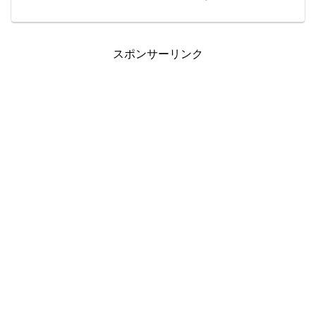
す。2020年12月から開始です。GMOとか
国内CFDはだめなのか？資金があれば、
全然問題ないですが、50万円～くらいは
ないと安心して...
スポンサーリンク