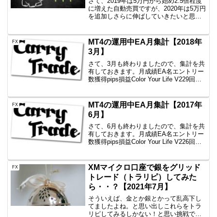
さて、2019年は5万円から始め2.5倍程度
に増えた自動売買ですが、2020年は5万円
を追加しさらに伸ばしていきたいと思い
ます。まずは参考情報日経225のミニとか
をイメージしている方にとっては5万円な
んかで日経225買えるわけないでしょ？
MT4の運用中EA月集計【2018年
FX
頭...
3月】
さて、3月も終わりましたので、集計を共
有しておきます。月成績EA名エントリー
数獲得pips損益Color Your Life V229回
+82.1+32,129円一本勝ちファイネスト20
回+19.3+5,007円一本勝ちTitan14回+3...
MT4の運用中EA月集計【2017年
FX
6月】
さて、6月も終わりましたので、集計を共
有しておきます。月成績EA名エントリー
数獲得pips損益Color Your Life V226回
+51.2+25,674円一本勝ち12回
+93.2+32,321円Color Your Life V11...
XMマイクロ口座で銀をグリッド
FX
トレード（トラリピ）してみた
ら・・？【2021年7月】
そういえば、金とか銀とかって乱高下し
てましたよね。と思い出しこれらをトラ
リピしてみるしかない！と思い挑戦で