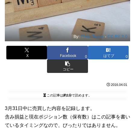
By:
Philip Taylor
-
CC BY 2.0
X
Facebook
はてブ
0
0
コピー
2016.04.01
この記事は
約1分
で読めます。
3月31日中に売買した内容を記録します。
含み損益と現在ポジション数（保有数）はこの記事を書い
ているタイミングなので、ぴったりではありません。