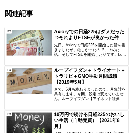
関連記事
Axioryでの日経225はダメだった
FX
⇒それよりFTSEが良かった件
先日、Axioryで日経225を開始した話を書
きましたが、厳しかったので、止めた
話、そしてFTSEを開始した話です。Lot
数が小さくなってよかったんじゃない
の？確かに良かったんですが、やはり
GMOと同じ条件なので、50万円とか100
ループイフダン＋トライオート＋
FX
万円で行...
トラリピ＋GMO手動月間成績
【2019年5月】
さて、5月も終わりましたので、月集計を
共有します。今回、設定は変えていませ
ん。ループイフダン【アイネット証券】
⇒+6,589円今月も手堅く利益を積んでお
ります。ただトレンドが出ていたのか、
リピートが弱かったので、額が小さいで
10万円で続ける
日経225のおいし
FX
すね。6月もよろ...
い生活（自動売買）【2021年8
月】