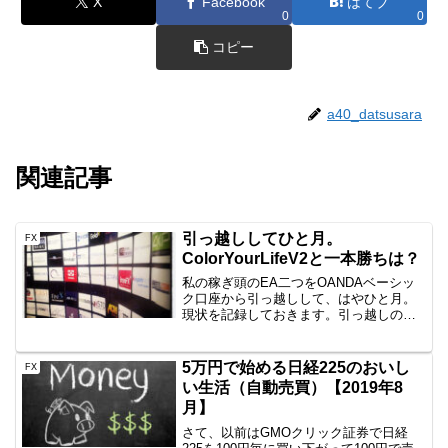
X
Facebook
はてブ
0
0
コピー
a40_datsusara
関連記事
引っ越ししてひと月。
FX
ColorYourLifeV2と一本勝ちは？
私の稼ぎ頭のEA二つをOANDAベーシッ
ク口座から引っ越しして、はやひと月。
現状を記録しておきます。引っ越しの模
様はこちらの記事をご覧ください⇒EA引
っ越し完了一本勝ちこちらはOANDAの東
京サーバに引っ越しました。発注単位が
5万円で始める日経225のおいし
FX
千通貨⇒1万通...
い生活（自動売買）【2019年8
月】
さて、以前はGMOクリック証券で日経