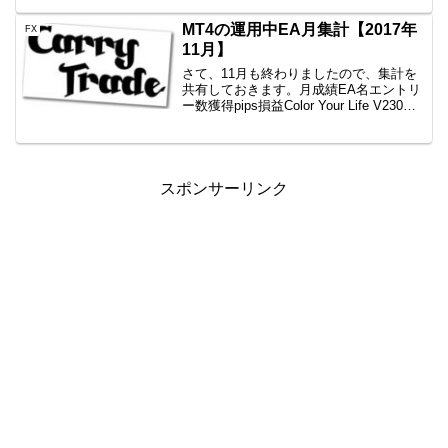
昇するんじゃないか説まぁ上昇トレンド
ですからね。買えば儲かるんじゃないか
MT4の運用中EA月集計【2017年
FX
と言われれば概ねそう...
11月】
さて、11月も終わりましたので、集計を
共有しておきます。月成績EA名エントリ
ー数獲得pips損益Color Your Life V230
回-201.4-113,631円一本勝ち12回-26.8-
21,262円Color Your Life ...
スポンサーリンク