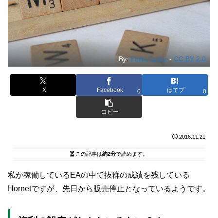
By:
Philip Taylor
-
CC BY 2.0
X
Facebook
はてブ
0
0
コピー
2016.11.21
この記事は
約2分
で読めます。
私が稼働しているEAの中で抜群の成績を残している
Hornetですが、先日から販売停止となっているようです。