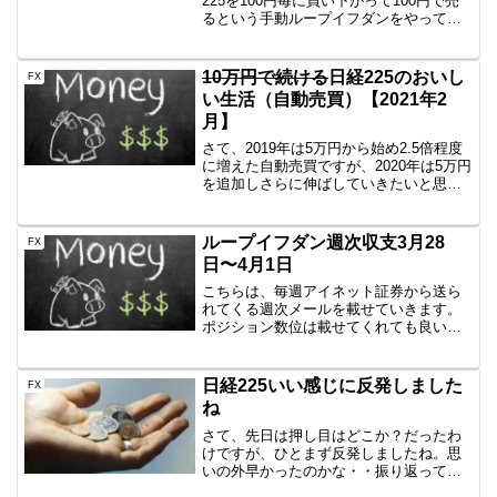
225を100円毎に買い下がって100円で売
るという手動ループイフダンをやってい
ました。・・確かに儲かるんです！・・
が、手動なのが面倒になり海外FXのXM
で2019年1月より自動売買を始めました。
10万円で続ける
日経225のおいし
FX
資金はな...
い生活（自動売買）【2021年2
月】
さて、2019年は5万円から始め2.5倍程度
に増えた自動売買ですが、2020年は5万円
を追加しさらに伸ばしていきたいと思い
ます。まずは参考情報日経225のミニとか
をイメージしている方にとっては5万円な
んかで日経225買えるわけないでしょ？
ループイフダン週次収支3月28
FX
頭...
日〜4月1日
こちらは、毎週アイネット証券から送ら
れてくる週次メールを載せていきます。
ポジション数位は載せてくれても良い気
がしますが、とりあえず記録として公開
していきます。今週は相場は落ち着き、
トータルとしてちょっと少ないかなとい
日経225いい感じに反発しました
FX
う感じです。ただ少ないと...
ね
さて、先日は押し目はどこか？だったわ
けですが、ひとまず反発しましたね。思
いの外早かったのかな・・振り返ってみ
たいと思います。日経225押し目から再上