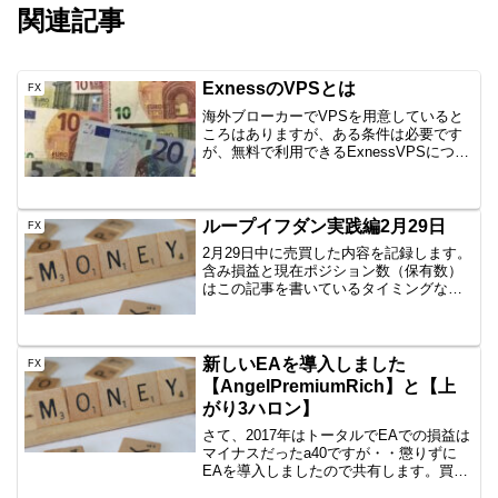
関連記事
ExnessのVPSとは
FX
海外ブローカーでVPSを用意していると
ころはありますが、ある条件は必要です
が、無料で利用できるExnessVPSについ
て共有します。何がいいって、普通に使
っていれば達成できる利用条件私が使用
し始めた時より利用条件が緩くなってい
るので、さらに...
ループイフダン実践編2月29日
FX
2月29日中に売買した内容を記録します。
含み損益と現在ポジション数（保有数）
はこの記事を書いているタイミングなの
で、ぴったりではありません。しかし、
イメージはつかめていただけると思いま
すので、公開です。AUD/JPY B40
1000通貨新...
新しいEAを導入しました
FX
【AngelPremiumRich】と【上
がり3ハロン】
さて、2017年はトータルでEAでの損益は
マイナスだったa40ですが・・懲りずに
EAを導入しましたので共有します。買っ
たEAは・・ AngelPremiumRich 上がり3