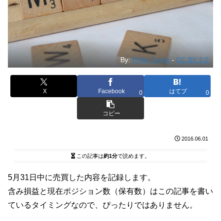
By:
Philip Taylor
-
CC BY 2.0
X
Facebook
はてブ
0
0
コピー
2016.06.01
この記事は
約1分
で読めます。
5月31日中に売買した内容を記録します。
含み損益と現在ポジション数（保有数）はこの記事を書い
ているタイミングなので、ぴったりではありません。