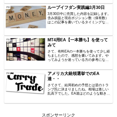
ハロンの2EAです。現在（2018年2月）で
は、PremiumRi...
ループイフダン実践編3月30日
FX
3月30日中に売買した内容を記録します。
含み損益と現在ポジション数（保有数）
はこの記事を書いているタイミングなの
で、ぴったりではありません。しかし、
イメージはつかめていただけると思いま
すので、公開です。AUD/JPY B40
1000通貨新...
MT4用EA【一本勝ち】を使って
FX
みて
さて、有料EAの一本勝ちを使って少し経
ちましたので、感想を書いてみます。や
ってみようか迷っている方の参考になれ
ばと思います。一本勝ちとは⇒トレーリ
ングストップで幸せに一本勝ち一本勝ち
USD/JPYの15分足を使った、デイトレー
アメリカ大統領選挙でのEA
FX
ド、スキャルピ...
達・・
さてさて、結局初めの予想とは逆のトラ
ンプ氏に決まりましたね。相場は激しい
乱高下でした。EA達はどのような動きを
したのでしょうか。所感全く動かないEA
や、しっかり利確逃げしたもの、トント
ンのもの、巻き込まれてコツコツドカン
のものと色々でした。...
スポンサーリンク