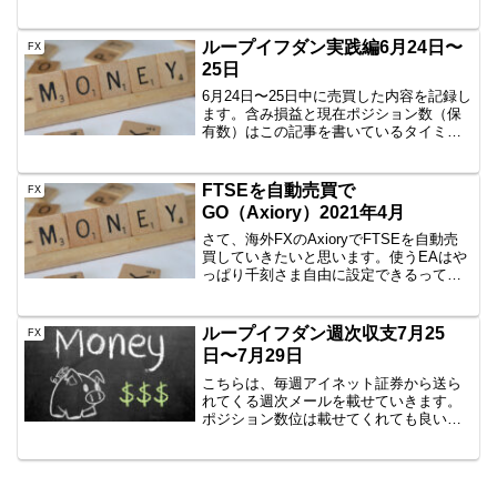
になればと思います。一本勝ちとは⇒ト
レーリングストップで幸せに一本勝ち
USD/JPYの15分足を使った、デイトレー
ループイフダン実践編6月24日〜
FX
ド、スキャルピン...
25日
6月24日〜25日中に売買した内容を記録し
ます。含み損益と現在ポジション数（保
有数）はこの記事を書いているタイミン
グなので、ぴったりではありません。し
かし、イメージはつかめていただけると
思いますので、公開です。AUD/JPY
FTSEを自動売買で
FX
B40 100...
GO（Axiory）2021年4月
さて、海外FXのAxioryでFTSEを自動売
買していきたいと思います。使うEAはや
っぱり千刻さま自由に設定できるって本
当にすばらしいですね。トラップ幅も利
確幅も自由ですし。途中で変更でできる
ということで、重宝しています。千刻は
ループイフダン週次収支7月25
FX
こちらから買...
日〜7月29日
こちらは、毎週アイネット証券から送ら
れてくる週次メールを載せていきます。
ポジション数位は載せてくれても良い気
がしますが、とりあえず記録として公開
していきます。7月25日〜7月29日 2016
年7月25日～2016年7月29日のシストレi-
N...