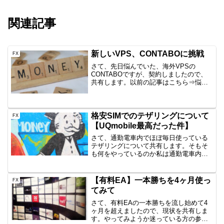
関連記事
新しいVPS、CONTABOに挑戦
FX
さて、先日悩んでいた、海外VPSの
CONTABOですが、契約しましたので、
共有します。以前の記事はこちら⇒悩ま
しい・・新たなVPSを物色中CONTABO
って？適当にHPを斜め読みした内容です
が・・ ドイツのVPS SSD100%のプラン
でも...
格安SIMでのテザリングについて
FX
【UQmobile最高だった件】
さて、通勤電車内でほぼ毎日使っている
テザリングについて共有します。そもそ
も何をやっているのか私は通勤電車内
で、FXの裁量トレード関連の勉強、実際
のトレードを行っています。そろそろ
LTE搭載のPCにしたかったのですが、ま
【有料EA】一本勝ちを4ヶ月使っ
FX
だその当時では高く、ス...
てみて
さて、有料EAの一本勝ちを流し始めて4
ヶ月を超えましたので、現状を共有しま
す。やってみようか迷っている方の参考