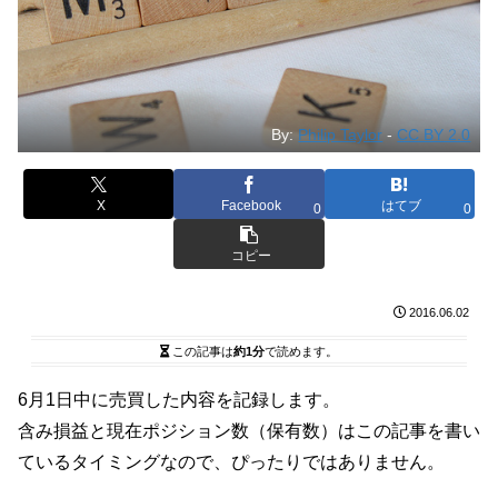
By:
Philip Taylor
-
CC BY 2.0
X
Facebook
はてブ
0
0
コピー
2016.06.02
この記事は
約1分
で読めます。
6月1日中に売買した内容を記録します。
含み損益と現在ポジション数（保有数）はこの記事を書い
ているタイミングなので、ぴったりではありません。