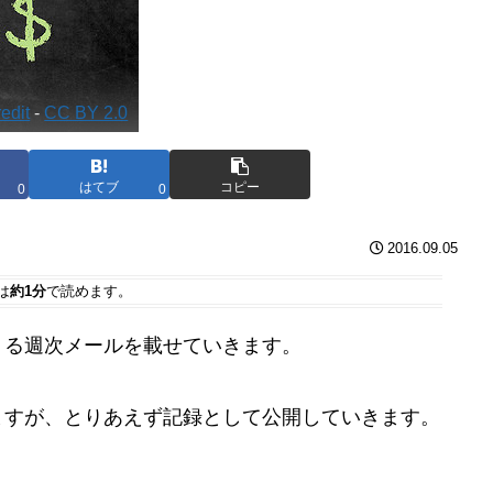
edit
-
CC BY 2.0
はてブ
コピー
0
0
2016.09.05
は
約1分
で読めます。
くる週次メールを載せていきます。
ますが、とりあえず記録として公開していきます。