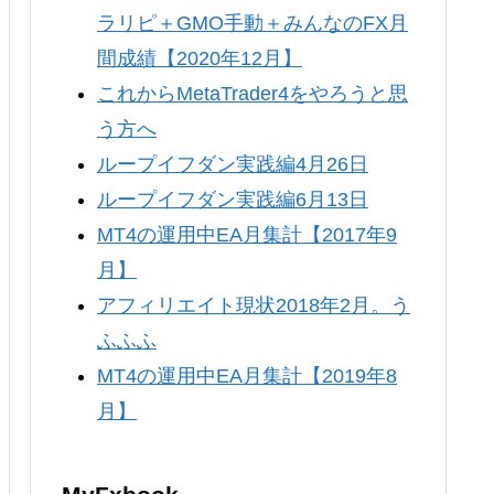
ラリピ＋GMO手動＋みんなのFX月
間成績【2020年12月】
これからMetaTrader4をやろうと思
う方へ
ループイフダン実践編4月26日
ループイフダン実践編6月13日
MT4の運用中EA月集計【2017年9
月】
アフィリエイト現状2018年2月。う
ふふふ
MT4の運用中EA月集計【2019年8
月】