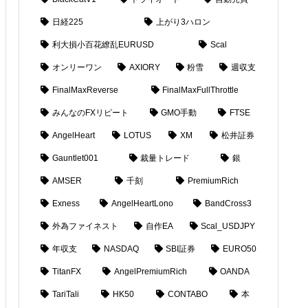
日経225
上がり3ハロン
利大損小百花繚乱EURUSD
Scal
オンリーワン
AXIORY
粉雪
週収支
FinalMaxReverse
FinalMaxFullThrottle
みんなのFXリピート
GMO手動
FTSE
AngelHeart
LOTUS
XM
松井証券
Gauntlet001
裁量トレード
銀
AMSER
千刻
PremiumRich
Exness
AngelHeartLono
BandCross3
外為ファイネスト
自作EA
Scal_USDJPY
年収支
NASDAQ
SBI証券
EURO50
TitanFX
AngelPremiumRich
OANDA
TariTali
HK50
CONTABO
本