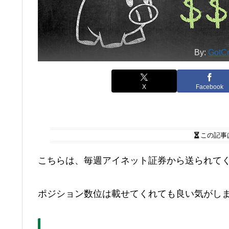
By:
GotCr
X
Facebook
この記事
こちらは、毎週アイネット証券から送られて
ポジション数位は載せてくれても良い気がし