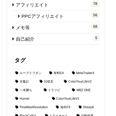
78
アフィリエイト
56
PPCアフィリエイト
68
メモ等
5
自己紹介
タグ
ループイフダン
有料EA
MetaTrader4
月集計
日収支
ColorYourLifeV2
一本勝ち
トラリピ
WBZ ONE
Hornet
ColorYourLifeV1
FinalMaxRevolution
海外FX
Sheep6
BlackCatV1
トライオート
自動売買