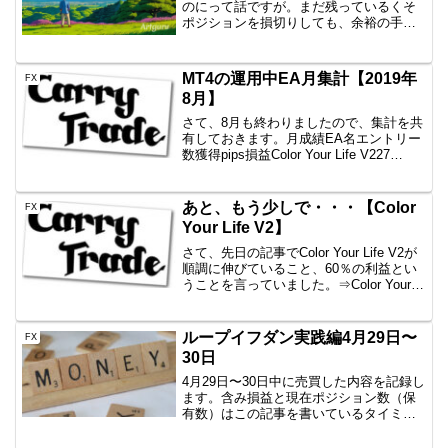
のにって話ですが。まだ残っているくそ
ポジションを損切りしても、余裕の手取
り月収超えと。6月はリアルでいろいろあ
りまして、ブログがおろそかになってし
まいました。精神的にきつい。でもグリ
MT4の運用中EA月集計【2019年
FX
ッドトレードで癒される...
8月】
さて、8月も終わりましたので、集計を共
有しておきます。月成績EA名エントリー
数獲得pips損益Color Your Life V227
回-73.4-56,,178円一本勝ちファイネスト6
回-48.9-24,450円一本勝ちTitan20回+...
あと、もう少しで・・・【Color
FX
Your Life V2】
さて、先日の記事でColor Your Life V2が
順調に伸びていること、60％の利益とい
うことを言っていました。⇒Color Your
Life V2をほぼ4ヶ月使ってみて今回は、調
子良いと思ったときに、よくある話を記
録しておきたいと...
ループイフダン実践編4月29日〜
FX
30日
4月29日〜30日中に売買した内容を記録し
ます。含み損益と現在ポジション数（保
有数）はこの記事を書いているタイミン
グなので、ぴったりではありません。し
かし、イメージはつかめていただけると