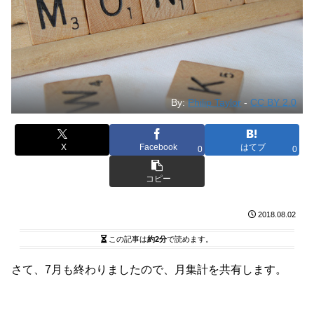
By:
Philip Taylor
-
CC BY 2.0
X
Facebook
はてブ
0
0
コピー
2018.08.02
この記事は
約2分
で読めます。
さて、7月も終わりましたので、月集計を共有します。