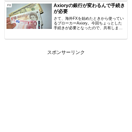
思いますので、公開です。AUD/JPY
Axioryの銀行が変わるんで手続き
FX
B40 100...
が必要
さて、海外FXを始めたときから使ってい
るブローカーAxiory。今回ちょっとした
手続きが必要となったので、共有しま
す。急にどうしたんだ？Bitwalletが使え
なくなるし、Axioryどうした？という話
ですが、銀行がリヒテンシュタイン公国
の...
スポンサーリンク