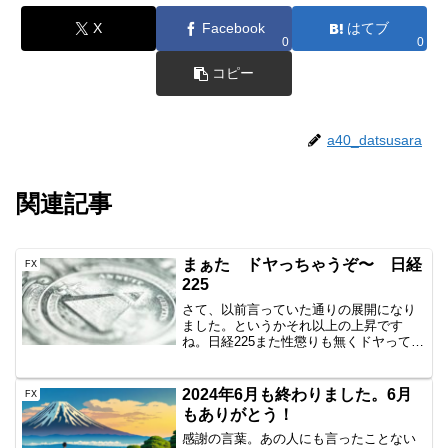
X
Facebook
はてブ
0
0
コピー
a40_datsusara
関連記事
まぁた ドヤっちゃうぞ〜 日経
FX
225
さて、以前言っていた通りの展開になり
ました。というかそれ以上の上昇です
ね。日経225また性懲りも無くドヤってい
きたいと思います。そもそもなんなん？
日経225は上昇した先でウロウロしてたん
ですよね。で、3回あがらず、ヘッドアン
2024年6月も終わりました。6月
FX
ドショルダー的な...
もありがとう！
感謝の言葉。あの人にも言ったことない