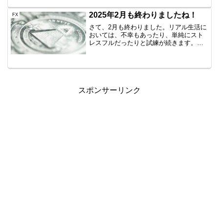
もので、Lot数下げたり、間隔広げたりと
いろいろした結果、ついていけているん
2025年2月も終わりましたね！
FX
ですが、さすがにやば...
さて、2月も終わりました。リアル生活に
おいては、不幸もあったり、単純にスト
レスフルだったりと試練が続きます。グ
リッドトレードはおおむねは順調だった
が・・近隣国両建てグリッドトレードが
お亡くなりになりました！まぁ元金は回
収済ではあったのですが...
スポンサーリンク