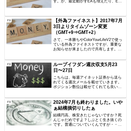
す。が、最近動かすEAも増えたり、EA
作成を行っている関係でバックテストを
やりまくりたいというのもあり、新たな
VPSを物色中です。その模様（迷い）を
記録して...
【外為ファイネスト】2017年7月
FX
3日よりタイムゾーン変更
（GMT+9⇒GMT+2）
さて、一本勝ちやColorYourLifeV2で使っ
ている外為ファイネストですが、重要な
お知らせが来ましたので共有します。何
が重要だって？実は外為ファイネストは
GMT+9というタイムゾーンを使っている
変態仕様だったんです。そのため、4時間
ループイフダン週次収支5月23
FX
足...
日〜27日
こちらは、毎週アイネット証券から送ら
れてくる週次メールを載せていきます。
ポジション数位は載せてくれても良い気
がしますが、とりあえず記録として公開
していきます。円高は一服しループイフ
ダンの本領発揮ですが、戻ってきている
2024年7月も終わりました。いや
FX
わけでもないので、油断は...
ぁ結構損切りしたぁ
結構円高、株安きたじゃないですか？死
んじゃだめですよ？しぶとく生き抜くの
です。普通についていくんですが・・ち
ょっと想定以上に速いスピードで進んだ