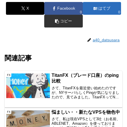
X
Facebook
はてブ
0
0
コピー
a40_datsusara
関連記事
TitanFX（ブレード口座）のping
FX
比較
さて、TitanFXを最近使い始めたのです
が、NYサーバらしくPingが気になりまし
たので、見てみました。TitanFXってNY
のEquinixにサーバーを置いているってよ
⇒だから取引がスムーズってのがウリな
わけです。EAを使っていてもどう...
悩ましい・・新たなVPSを物色中
FX
さて、私は現在VPSとして3社（お名前、
ABLENET、Amazon）を使っておりま