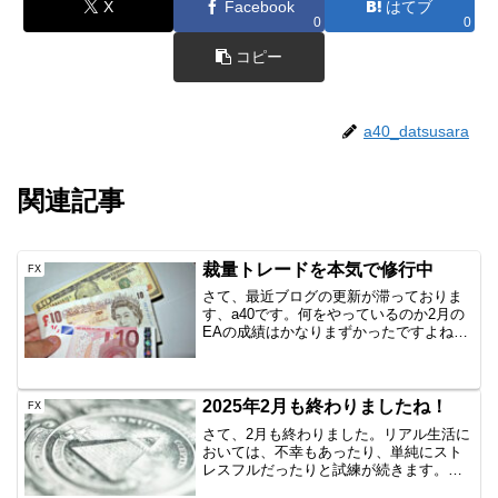
X
Facebook
はてブ
0
0
コピー
a40_datsusara
関連記事
裁量トレードを本気で修行中
FX
さて、最近ブログの更新が滞っておりま
す、a40です。何をやっているのか2月の
EAの成績はかなりまずかったですよね。
相場が相手である以上、しかもEAという
融通の利かないものである以上、仕方な
いことです。ただ、EAだけの運用で脱サ
ラできるのだろ...
2025年2月も終わりましたね！
FX
さて、2月も終わりました。リアル生活に
おいては、不幸もあったり、単純にスト
レスフルだったりと試練が続きます。グ
リッドトレードはおおむねは順調だった