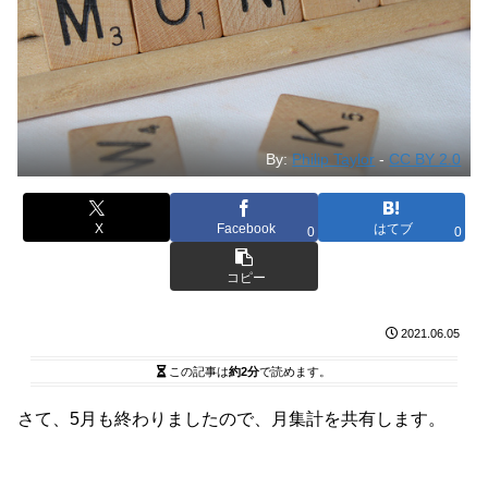
By:
Philip Taylor
-
CC BY 2.0
X
Facebook
はてブ
0
0
コピー
2021.06.05
この記事は
約2分
で読めます。
さて、5月も終わりましたので、月集計を共有します。