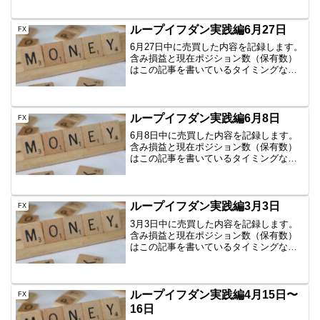
が・・近隣国両建てグリッドトレードが
お亡くなりになりました！まぁ元金は回
収済ではあったのですが...
ループイフダン実践編6月27日
FX
6月27日中に売買した内容を記録します。
含み損益と現在ポジション数（保有数）
はこの記事を書いているタイミングなの
で、ぴったりではありません。しかし、
イメージはつかめていただけると思いま
すので、公開です。AUD/JPY B40
1000通貨新...
ループイフダン実践編6月8日
FX
6月8日中に売買した内容を記録します。
含み損益と現在ポジション数（保有数）
はこの記事を書いているタイミングなの
で、ぴったりではありません。しかし、
イメージはつかめていただけると思いま
すので、公開です。AUD/JPY B40
1000通貨新規...
ループイフダン実践編3月3日
FX
3月3日中に売買した内容を記録します。
含み損益と現在ポジション数（保有数）
はこの記事を書いているタイミングなの
で、ぴったりではありません。しかし、
イメージはつかめていただけると思いま
すので、公開です。AUD/JPY B40
1000通貨新規...
ループイフダン実践編4月15日〜
FX
16日