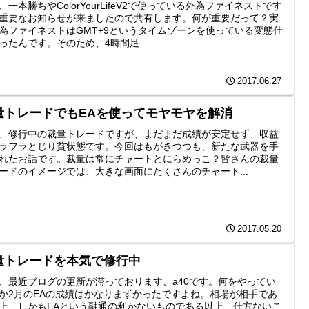
、一本勝ちやColorYourLifeV2で使っている外為ファイネストです
重要なお知らせが来ましたので共有します。何が重要だって？実
為ファイネストはGMT+9というタイムゾーンを使っている変態仕
ったんです。そのため、4時間足...
2017.06.27
量トレードでもEAを使ってモヤモヤを解消
、修行中の裁量トレードですが、まだまだ成績が安定せず、収益
ラフラとじり貧状態です。今回はもがきつつも、新たな武器を手
れたお話です。裁量は常にチャートとにらめっこ？皆さんの裁量
ードのイメージでは、大きな画面にたくさんのチャート...
2017.05.20
量トレードを本気で修行中
、最近ブログの更新が滞っております、a40です。何をやってい
か2月のEAの成績はかなりまずかったですよね。相場が相手であ
上、しかもEAという融通の利かないものである以上、仕方ないこ