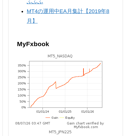
ふふふ
MT4の運用中EA月集計【2019年8
月】
MyFxbook