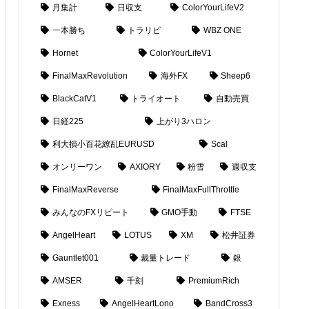
月集計
日収支
ColorYourLifeV2
一本勝ち
トラリピ
WBZ ONE
Hornet
ColorYourLifeV1
FinalMaxRevolution
海外FX
Sheep6
BlackCatV1
トライオート
自動売買
日経225
上がり3ハロン
利大損小百花繚乱EURUSD
Scal
オンリーワン
AXIORY
粉雪
週収支
FinalMaxReverse
FinalMaxFullThrottle
みんなのFXリピート
GMO手動
FTSE
AngelHeart
LOTUS
XM
松井証券
Gauntlet001
裁量トレード
銀
AMSER
千刻
PremiumRich
Exness
AngelHeartLono
BandCross3