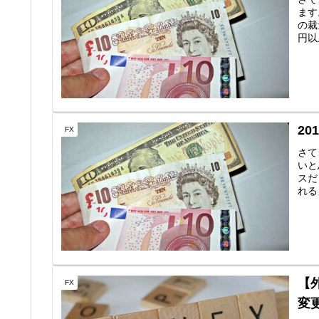
ます
の裁
円以
2
FX
さて
いと
スだ
れる
【
FX
変更