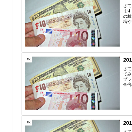
さて
ます
の裁
増や
2
FX
さて
てみ
プラ
金倍
20
FX
さて