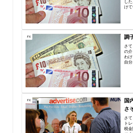
した
けて
調
FX
さて
の介
わけ
自分
国
FX
さ
さて
トレ
税金