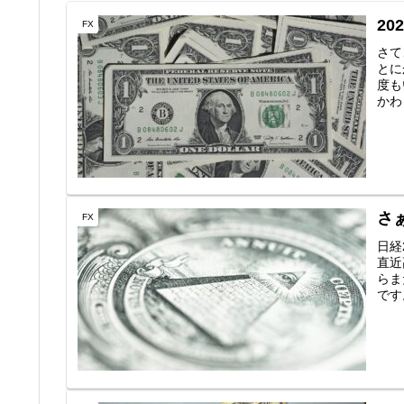
2
FX
さて
とに
度も
かわ
さ
FX
日経
直近
らま
です