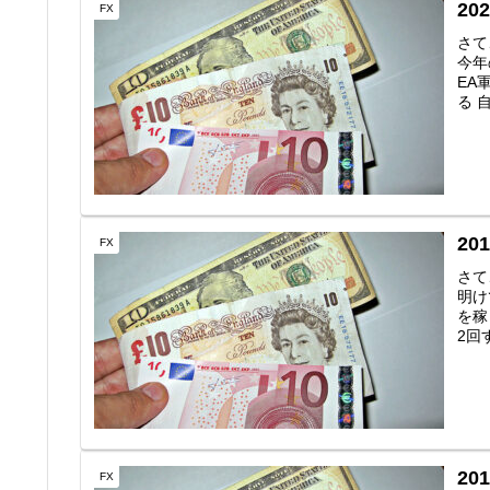
20
FX
さて
今年
EA
る 
2
FX
さて
明け
を稼
2回
20
FX