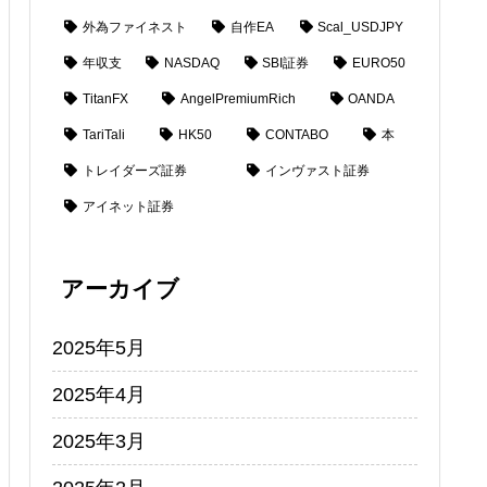
外為ファイネスト
自作EA
Scal_USDJPY
年収支
NASDAQ
SBI証券
EURO50
TitanFX
AngelPremiumRich
OANDA
TariTali
HK50
CONTABO
本
トレイダーズ証券
インヴァスト証券
アイネット証券
アーカイブ
2025年5月
2025年4月
2025年3月