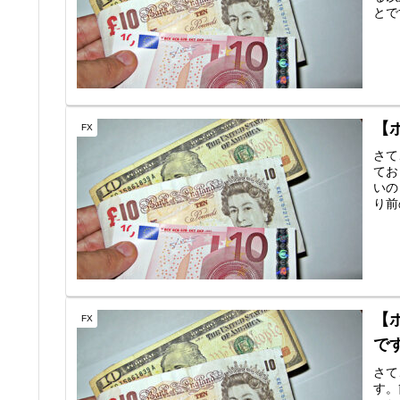
とで
【
FX
さて
てお
いの
り前
【
FX
で
さて
す。