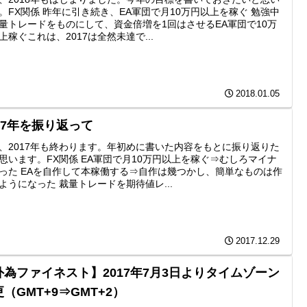
。FX関係 昨年に引き続き、EA軍団で月10万円以上を稼ぐ 勉強中
量トレードをものにして、資金倍増を1回はさせるEA軍団で10万
上稼ぐこれは、2017は全然未達で...
2018.01.05
017年を振り返って
、2017年も終わります。年初めに書いた内容をもとに振り返りた
思います。FX関係 EA軍団で月10万円以上を稼ぐ⇒むしろマイナ
った EAを自作して本稼働する⇒自作は幾つかし、簡単なものは作
ようになった 裁量トレードを期待値レ...
2017.12.29
外為ファイネスト】2017年7月3日よりタイムゾーン
（GMT+9⇒GMT+2）