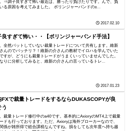
。⇒調子良すぎて怖い最近は、勝ったり負けたりです。んで、負
いる原因を考えてみました。 ボリンジャーバンドの±...
2017.02.10
子良すぎて怖い・・【ボリンジャーバンド手法】
、全然パットしていない裁量トレードについて共有します。維新
さんのでバッチリ？！維新の介さんの教材でイロハを学んでいた
ですが、どうにも裁量トレードがうまくいっていませんでした。
なりに分析してみると、維新の介さんの言っているトレ...
2017.01.23
内FXで裁量トレードをするならDUKASCOPYが良
そう
、裁量トレード修行中のa40です。基本的にAxioryのMT4上で裁量
ードも行っております。ただ、Axioryは海外ブローカーなので、
関係が雑所得で総合課税なんですね。損をしても次年度へ持ち越