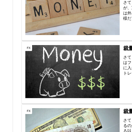
さて
が、
は外
様だ
裁
FX
さて
はフ
に入
トレ
裁
FX
さて
るの
る以