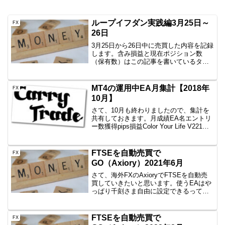
ループイフダン実践編3月25日～
FX
26日
3月25日から26日中に売買した内容を記録
します。含み損益と現在ポジション数
（保有数）はこの記事を書いているタイ
ミングなので、ぴったりではありませ
ん。しかし、イメージはつかめていただ
けると思いますので、公開です。
MT4の運用中EA月集計【2018年
FX
AUD/JPY B40 10...
10月】
さて、10月も終わりましたので、集計を
共有しておきます。月成績EA名エントリ
ー数獲得pips損益Color Your Life V221回
+147+159,111円一本勝ちファイネスト11
回+21.8+10,177円一本勝ちTitan11回...
FTSEを自動売買で
FX
GO（Axiory）2021年6月
さて、海外FXのAxioryでFTSEを自動売
買していきたいと思います。使うEAはや
っぱり千刻さま自由に設定できるって本
当にすばらしいですね。トラップ幅も利
確幅も自由ですし。途中で変更でできる
ということで、重宝しています。千刻は
FTSEを自動売買で
FX
こちらから買...