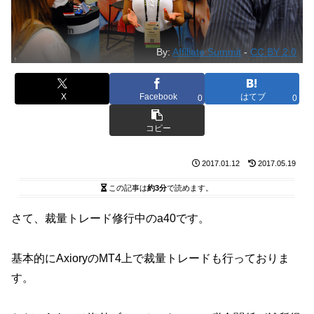
By:
Affiliate Summit
-
CC BY 2.0
X
Facebook
はてブ
0
0
コピー
2017.01.12
2017.05.19
この記事は
約3分
で読めます。
さて、裁量トレード修行中のa40です。
基本的にAxioryのMT4上で裁量トレードも行っておりま
す。