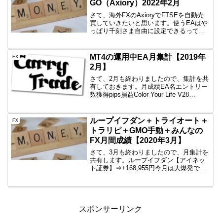
GO（Axiory）2022年2月
さて、海外FXのAxioryでFTSEを自動売
買していきたいと思います。使うEAはや
っぱり千刻さま自由に設定できるって本
当にすばらしいですね。トラップ幅も利
確幅も自由ですし。途中で変更でできる
ということで、重宝しています。千刻は
MT4の運用中EA月集計【2019年
FX
こちらから買...
2月】
さて、2月も終わりましたので、集計を共
有しておきます。月成績EA名エントリー
数獲得pips損益Color Your Life V28
回-54.5-56,922円一本勝ちファイネスト5
回-92.5-47,271円一本勝ちTitan5回-49....
ループイフダン＋トライオート＋
FX
トラリピ＋GMO手動＋みんなの
FX月間成績【2020年3月】
さて、3月も終わりましたので、月集計を
共有します。ループイフダン【アイネッ
ト証券】⇒+168,955円今月は大爆発でし
たね。すくみ最高です。他のものがロス
カットの嵐の中、レバレッジもほとんど
上がらずに結果残しましたね。4月もよろ
しく頼んます...
スポンサーリンク