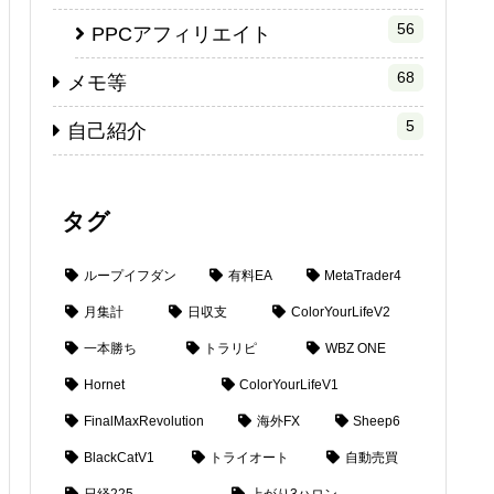
56
PPCアフィリエイト
68
メモ等
5
自己紹介
タグ
ループイフダン
有料EA
MetaTrader4
月集計
日収支
ColorYourLifeV2
一本勝ち
トラリピ
WBZ ONE
Hornet
ColorYourLifeV1
FinalMaxRevolution
海外FX
Sheep6
BlackCatV1
トライオート
自動売買
日経225
上がり3ハロン