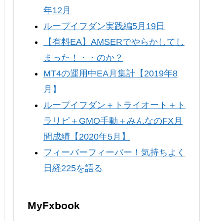
年12月
ループイフダン実践編5月19日
【有料EA】AMSERでやらかしてし
まった！・・のか？
MT4の運用中EA月集計【2019年8
月】
ループイフダン＋トライオート＋ト
ラリピ＋GMO手動＋みんなのFX月
間成績【2020年5月】
フィーバーフィーバー！気持ちよく
日経225を語る
MyFxbook