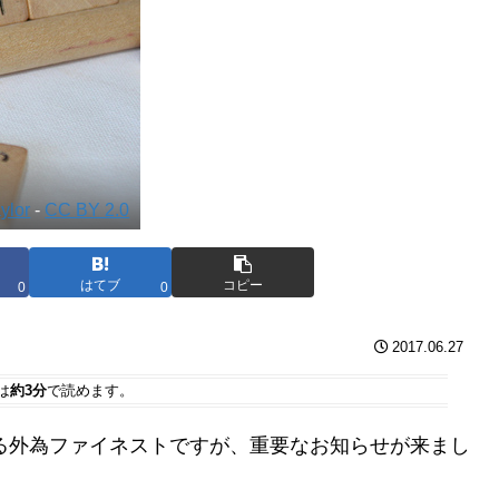
aylor
-
CC BY 2.0
はてブ
コピー
0
0
2017.06.27
は
約3分
で読めます。
使っている外為ファイネストですが、重要なお知らせが来まし