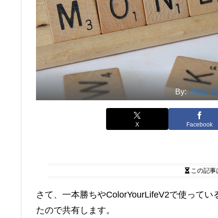
By:
Philip T
X
Facebook
この記事
さて、一本勝ちやColorYourLifeV2で
たので共有します。