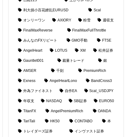
利大損小百花繚乱EURUSD
Scal
オンリーワン
AXIORY
粉雪
週収支
FinalMaxReverse
FinalMaxFullThrottle
みんなのFXリピート
GMO手動
FTSE
AngelHeart
LOTUS
XM
松井証券
Gauntlet001
裁量トレード
銀
AMSER
千刻
PremiumRich
Exness
AngelHeartLono
BandCross3
外為ファイネスト
自作EA
Scal_USDJPY
年収支
NASDAQ
SBI証券
EURO50
TitanFX
AngelPremiumRich
OANDA
TariTali
HK50
CONTABO
本
トレイダーズ証券
インヴァスト証券