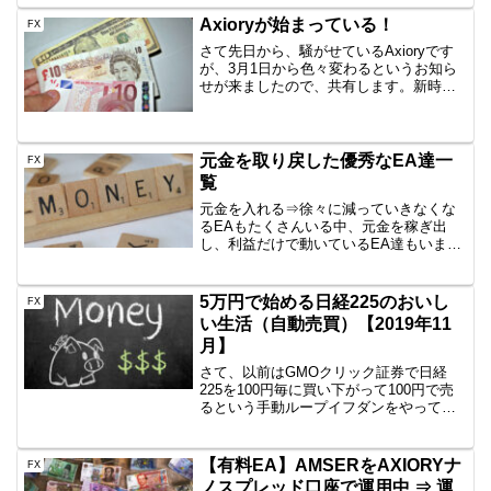
CPU1コア、メモリ1GB、HDDお値段もこ
のスペックで2,160円だったし、なか...
Axioryが始まっている！
FX
さて先日から、騒がせているAxioryです
が、3月1日から色々変わるというお知ら
せが来ましたので、共有します。新時代
が始まるんだって？！公式ページにこん
な案内が乗り始めました。⇒AXIORY-新
時代到来-大きなところでは、銀行が変わ
るので入...
元金を取り戻した優秀なEA達一
FX
覧
元金を入れる⇒徐々に減っていきなくな
るEAもたくさんいる中、元金を稼ぎ出
し、利益だけで動いているEA達もいま
す！そんな優秀なEA達を紹介（記録）し
ます。（稼いだが、引き出すとLotが急に
小さくなるので、もうしばらく我慢のも
5万円で始める日経225のおいし
FX
のもあります。）一...
い生活（自動売買）【2019年11
月】
さて、以前はGMOクリック証券で日経
225を100円毎に買い下がって100円で売
るという手動ループイフダンをやってい
ました。・・確かに儲かるんです！・・
が、手動なのが面倒になり海外FXのXM
で2019年1月より自動売買を始めました。
【有料EA】AMSERをAXIORYナ
FX
資金はな...
ノスプレッド口座で運用中 ⇒ 運