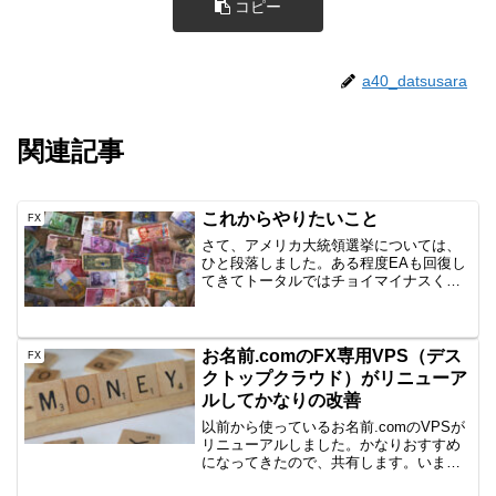
コピー
a40_datsusara
関連記事
これからやりたいこと
FX
さて、アメリカ大統領選挙については、
ひと段落しました。ある程度EAも回復し
てきてトータルではチョイマイナスくら
いでしょうか。今後も懲りずにEAやら裁
量やらをトライオートなども継続してい
きますが、やりたいことを記録しておき
ます。EA開発をした...
お名前.comのFX専用VPS（デス
FX
クトップクラウド）がリニューア
ルしてかなりの改善
以前から使っているお名前.comのVPSが
リニューアルしました。かなりおすすめ
になってきたので、共有します。いまま
でのVPSスペック お名前.com（国内）：