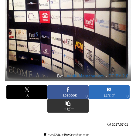
By:
Leonid Mamchenkov
-
CC BY 2.0
X
Facebook
はてブ
0
0
コピー
2017.07.01
この記事は
約2分
で読めます。