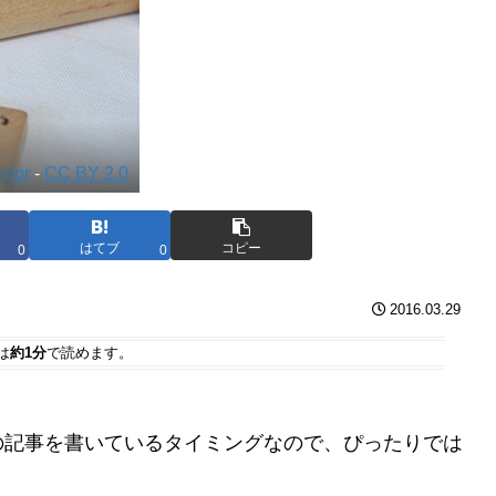
aylor
-
CC BY 2.0
はてブ
コピー
0
0
2016.03.29
は
約1分
で読めます。
の記事を書いているタイミングなので、ぴったりでは