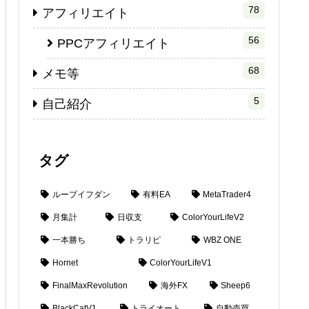
78
アフィリエイト
56
PPCアフィリエイト
68
メモ等
5
自己紹介
タグ
ループイフダン
有料EA
MetaTrader4
月集計
日収支
ColorYourLifeV2
一本勝ち
トラリピ
WBZ ONE
Hornet
ColorYourLifeV1
FinalMaxRevolution
海外FX
Sheep6
BlackCatV1
トライオート
自動売買