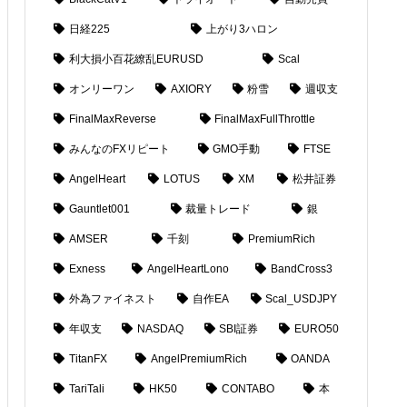
日経225
上がり3ハロン
利大損小百花繚乱EURUSD
Scal
オンリーワン
AXIORY
粉雪
週収支
FinalMaxReverse
FinalMaxFullThrottle
みんなのFXリピート
GMO手動
FTSE
AngelHeart
LOTUS
XM
松井証券
Gauntlet001
裁量トレード
銀
AMSER
千刻
PremiumRich
Exness
AngelHeartLono
BandCross3
外為ファイネスト
自作EA
Scal_USDJPY
年収支
NASDAQ
SBI証券
EURO50
TitanFX
AngelPremiumRich
OANDA
TariTali
HK50
CONTABO
本