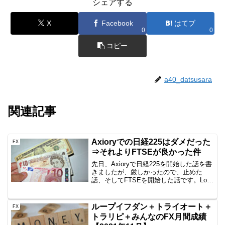
シェアする
X
Facebook
はてブ
0
0
コピー
a40_datsusara
関連記事
Axioryでの日経225はダメだった
FX
⇒それよりFTSEが良かった件
先日、Axioryで日経225を開始した話を書
きましたが、厳しかったので、止めた
話、そしてFTSEを開始した話です。Lot
数が小さくなってよかったんじゃない
の？確かに良かったんですが、やはり
GMOと同じ条件なので、50万円とか100
ループイフダン＋トライオート＋
FX
万円で行...
トラリピ＋みんなのFX月間成績