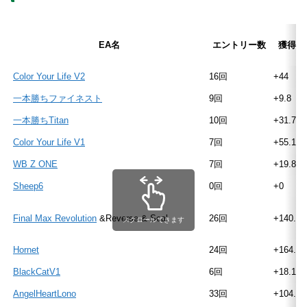
EA名
エントリー数
獲得pi
Color Your Life V2
16回
+44
一本勝ちファイネスト
9回
+9.8
一本勝ちTitan
10回
+31.7
Color Your Life V1
7回
+55.1
WB Z ONE
7回
+19.8
Sheep6
0回
+0
Final Max Revolution
&Reverse & Scal
26回
+140.5
スクロールできます
Hornet
24回
+164.2
BlackCatV1
6回
+18.1
AngelHeartLono
33回
+104.4