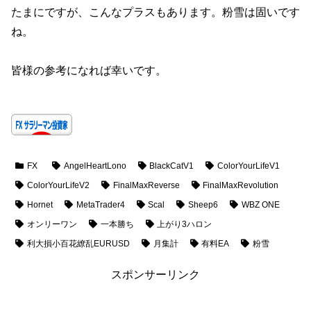
たまにですが、こんなプラスもあります。粉雪は固いです
ね。
皆様の参考になれば幸いです。
FX
AngelHeartLono
BlackCatV1
ColorYourLifeV1
ColorYourLifeV2
FinalMaxReverse
FinalMaxRevolution
Hornet
MetaTrader4
Scal
Sheep6
WBZ ONE
オンリーワン
一本勝ち
上がり3ハロン
利大損小百花繚乱EURUSD
月集計
有料EA
粉雪
スポンサーリンク