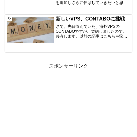
を追加しさらに伸ばしていきたいと思い
ます。まずは参考情報日経225のミニとか
をイメージしている方にとっては5万円な
んかで日経225買えるわけないでしょ？
新しいVPS、CONTABOに挑戦
FX
頭...
さて、先日悩んでいた、海外VPSの
CONTABOですが、契約しましたので、
共有します。以前の記事はこちら⇒悩ま
しい・・新たなVPSを物色中CONTABO
って？適当にHPを斜め読みした内容です
が・・ ドイツのVPS SSD100%のプラン
でも...
スポンサーリンク