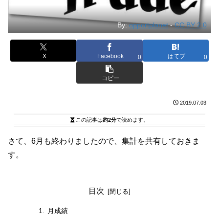
By:
opportplanet
-
CC BY 2.0
X
Facebook
はてブ
0
0
コピー
2019.07.03
この記事は
約2分
で読めます。
さて、6月も終わりましたので、集計を共有しておきま
す。
目次
月成績