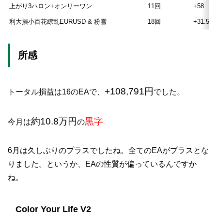
上がり3ハロン+オンリーワン
11回
+58
利大損小百花繚乱EURUSD & 粉雪
18回
+31.5
所感
+108,791
円
トータル損益は16のEAで、
でした。
約10.8万円
黒字
今月は
の
6月は久しぶりのプラスでしたね。全てのEAがプラスとな
りました。というか、EAの性質が偏っているんですか
ね。
Color Your Life V2