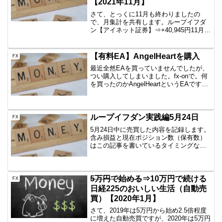
【2021年11月】
さて、とっくに11月も終わりましたの
で、月集計を共有します。ループイフダ
ン【アイネット証券】⇒+40,945円11月は
結構増えました。いいと思います。来月
もよろしく頼んます。CADJPYは無事に
回収されたため、もうありません。
【有料EA】AngelHeartを購入
FX
EURJPY、...
最近全然EAを買っていませんでしたが、
つい購入してしまいました。fx-onで。何
を買ったのかAngelHeartというEAです。
今ランキングで1位ですね。ただ、ランキ
ング1位というのは知っていたのですが、
特にほしいと思っていなかったんで
す。...
ループイフダン実践編5月24日
FX
5月24日中に売買した内容を記録します。
含み損益と現在ポジション数（保有数）
はこの記事を書いているタイミングなの
で、ぴったりではありません。しかし、
イメージはつかめていただけると思いま
すので、公開です。AUD/JPY B40
1000通貨新...
5万円で始める
⇒10万円で続ける
FX
日経225のおいしい生活（自動売
買）【2020年1月】
さて、2019年は5万円から始め2.5倍程度
に増えた自動売買ですが、2020年は5万円