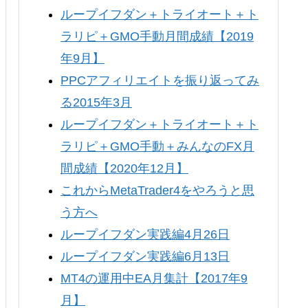
ループイフダン＋トライオート＋ト
ラリピ＋GMO手動月間成績【2019
年9月】
PPCアフィリエイトを振り返ってみ
る2015年3月
ループイフダン＋トライオート＋ト
ラリピ＋GMO手動＋みんなのFX月
間成績【2020年12月】
これからMetaTrader4をやろうと思
う方へ
ループイフダン実践編4月26日
ループイフダン実践編6月13日
MT4の運用中EA月集計【2017年9
月】