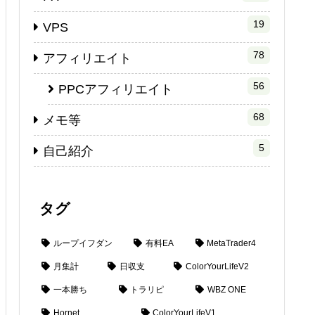
19
VPS
78
アフィリエイト
56
PPCアフィリエイト
68
メモ等
5
自己紹介
タグ
ループイフダン
有料EA
MetaTrader4
月集計
日収支
ColorYourLifeV2
一本勝ち
トラリピ
WBZ ONE
Hornet
ColorYourLifeV1