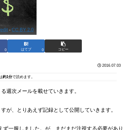
edit
-
CC BY 2.0
はてブ
コピー
0
0
2016.07.03
は
約1分
で読めます。
くる週次メールを載せていきます。
ますが、とりあえず記録として公開していきます。
えず一服しました。が、まだまだ注視する必要があり