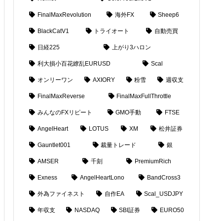
FinalMaxRevolution
海外FX
Sheep6
BlackCatV1
トライオート
自動売買
日経225
上がり3ハロン
利大損小百花繚乱EURUSD
Scal
オンリーワン
AXIORY
粉雪
週収支
FinalMaxReverse
FinalMaxFullThrottle
みんなのFXリピート
GMO手動
FTSE
AngelHeart
LOTUS
XM
松井証券
Gauntlet001
裁量トレード
銀
AMSER
千刻
PremiumRich
Exness
AngelHeartLono
BandCross3
外為ファイネスト
自作EA
Scal_USDJPY
年収支
NASDAQ
SBI証券
EURO50