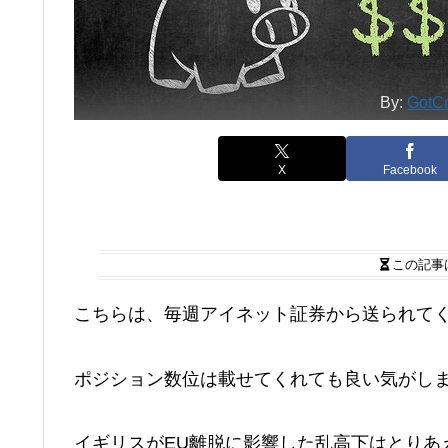
By:
GotCr
X
Facebook
この記事
こちらは、毎週アイネット証券から送られて
ポジション数位は載せてくれても良い気がし
イギリスがEU離脱に影響した乱高下はとりあ