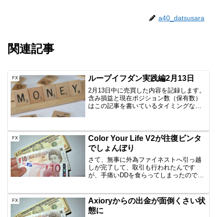
a40_datsusara
関連記事
ループイフダン実践編2月13日
FX
2月13日中に売買した内容を記録します。
含み損益と現在ポジション数（保有数）
はこの記事を書いているタイミングなの
で、ぴったりではありません。土曜日な
ので、朝起きた時点までです。しかし、
イメージはつかめていただけると思いま
すので、公開です。A...
Color Your Life V2が往復ビンタ
FX
でしょんぼり
さて、無事に外為ファイネストへ引っ越
しが完了して、取引も行われたんです
が、手痛いDDを食らってしまったのでそ
の模様を記録しておきます。はじめは順
調でした引っ越し後、順調に利益を伸ば
し、3.5万円プラスでした。しかし、13日
Axioryからの出金が面倒くさい状
FX
にロングした後、が...
態に