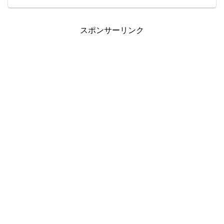
すので、公開です。AUD/JPY B40
1000通貨新...
スポンサーリンク