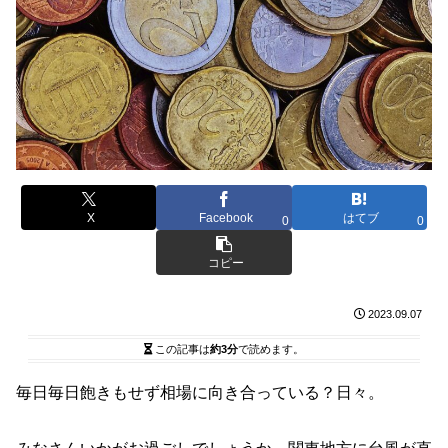
X
Facebook
はてブ
0
0
コピー
2023.09.07
この記事は
約3分
で読めます。
毎日毎日飽きもせず相場に向き合っている？日々。