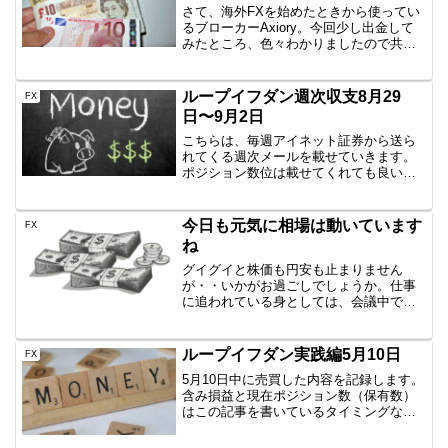
さて、海外FXを始めたときから使ってい
るブローカーAxiory。今回少し出金して
みたところ、色々わかりましたので共有
します。どんな流れ？EA達がいい感じに
元金を回収出来てきたため、裁量トレー
ドのほうへお金を回そうと思い立ち
ループイフダン週次収支8月29
FX
Axioryから出...
日〜9月2日
こちらは、毎週アイネット証券から送ら
れてくる週次メールを載せていきます。
ポジション数位は載せてくれても良い気
がしますが、とりあえず記録として公開
していきます。8月29日〜9月2日 2016
年8月29日～2016年9月2日のシストレi-
今日も元気に相場は動いています
FX
NET...
ね
グイグイと株価も円安も止まりません
が・・いかがお過ごしでしょうか。仕事
に追われている身としては、会議中で見
てなかった！とか。そもそも就業中にチ
ャート見られないだろって話もあります
よね。でもでも、現在の年収より稼いで
ループイフダン実践編5月10日
FX
早期リタイアするんだぁって...
5月10日中に売買した内容を記録します。
含み損益と現在ポジション数（保有数）
はこの記事を書いているタイミングなの
で、ぴったりではありません。しかし、
イメージはつかめていただけると思いま